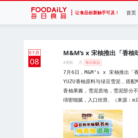
首页
让食品创新触手可及！
M&M’s x 宋柚推出「香
07月
08
4周前
每日新品
7月6日，M&M’s x 宋柚推
YUZU香柚原料与绿豆雪泥，搭
香柚果酱，雪泥质地，雪泥部分
绵密细腻，入口丝滑。（来源：m