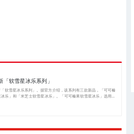
上新「软雪星冰乐系列」
Y上新「软雪星冰乐系列」。据官方介绍，该系列有三款新品，「可可榛
星冰乐」和「米芝士软雪星冰乐」。「可可榛果软雪星冰乐」选用进
子饼干碎，口感浓郁醇香。「意式开心果软雪星冰乐」使用意大利进
，口感层次丰富。「米芝士软雪星冰乐」选用马斯卡彭芝士，搭配米
醇。 目前，新品已上架星巴克官方小程序，三款新品售价均为38元/