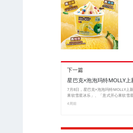
下一篇
星巴克×泡泡玛特MOLLY
7月8日，星巴克×泡泡玛特MOLL
果软雪星冰乐」、「意式开心果软雪
口榛果可可酱，顶部搭配摩卡粉和榛
4周前
口开心果酱，顶部地接开心果饼干碎
粒，顶部撒焦糖粉，入口丝滑，米香温
中杯、大杯/41元（来源：星巴克）