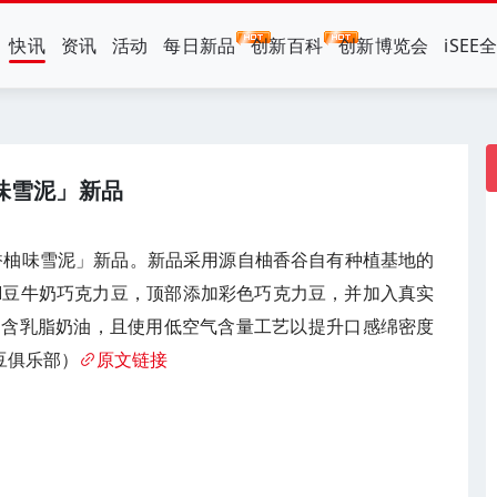
快讯
资讯
活动
每日新品
创新百科
创新博览会
iSEE
柚味雪泥」新品
出「香柚味雪泥」新品。新品采用源自柚香谷自有种植基地的
配M豆牛奶巧克力豆，顶部添加彩色巧克力豆，并加入真实
不含乳脂奶油，且使用低空气含量工艺以提升口感绵密度
豆俱乐部）
原文链接