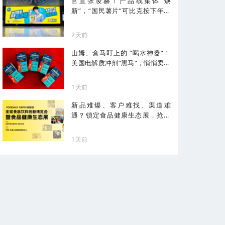
官宣张凌赫！产品线集体“焕
新”，“国民薯片”可比克按下年轻
化加速键
2天前
山姆、盒马盯上的 “喝水神器”！
美国电解质冲剂“黑马”，悄悄卖了
68亿
1天前
新品难爆、客户难找、渠道难
通？锁定食品健康生态展，抢占
健康化先机！
1天前