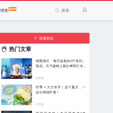
搜索
全球奖
我要投稿
热门文章
纯甄推出「每日益瓶BUFF系列」
新品，元气森林上新白桦苏打水...
| 一周热闻
4天前
柠季 × 大力水手｜这个夏天，一
起出海找柠感！
2天前