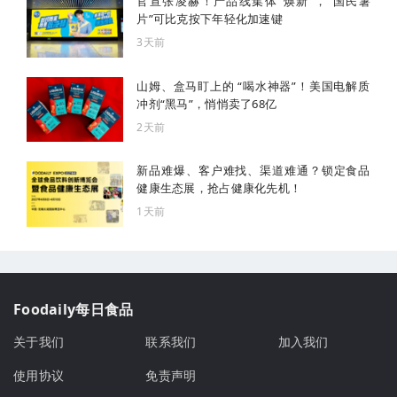
官宣张凌赫！产品线集体“焕新”，“国民薯
片”可比克按下年轻化加速键
3天前
山姆、盒马盯上的 “喝水神器”！美国电解质
冲剂“黑马”，悄悄卖了68亿
2天前
新品难爆、客户难找、渠道难通？锁定食品
健康生态展，抢占健康化先机！
1天前
Foodaily每日食品
关于我们
联系我们
加入我们
使用协议
免责声明