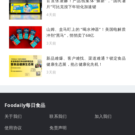
官宣张凌赫！产品线集体“焕新”，“国民薯
片”可比克按下年轻化加速键
4天前
山姆、盒马盯上的 “喝水神器”！美国电解质
冲剂“黑马”，悄悄卖了68亿
3天前
新品难爆、客户难找、渠道难通？锁定食品
健康生态展，抢占健康化先机！
3天前
Foodaily每日食品
关于我们
联系我们
加入我们
使用协议
免责声明