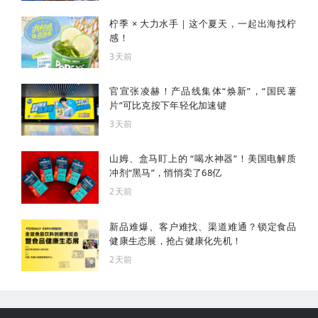
柠季 × 大力水手｜这个夏天，一起出海找柠
感！
3天前
官宣张凌赫！产品线集体“焕新”，“国民薯
片”可比克按下年轻化加速键
3天前
山姆、盒马盯上的 “喝水神器”！美国电解质
冲剂“黑马”，悄悄卖了68亿
2天前
新品难爆、客户难找、渠道难通？锁定食品
健康生态展，抢占健康化先机！
2天前