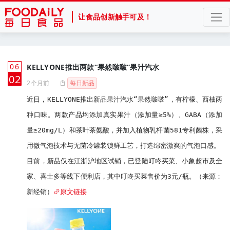
让食品创新触手可及！
06
KELLYONE推出两款“果然啵啵”果汁汽水
月
02
2个月前
每日新品
近日，KELLYONE推出新品果汁汽水“果然啵啵”，有柠檬、西柚两
种口味。两款产品均添加真实果汁（添加量≥5%）、GABA（添加
量≥20mg/L）和茶叶茶氨酸，并加入植物乳杆菌581专利菌株，采
用微气泡技术与无菌冷罐装锁鲜工艺，打造绵密激爽的气泡口感。

目前，新品仅在江浙沪地区试销，已登陆叮咚买菜、小象超市及全
家、喜士多等线下便利店，其中叮咚买菜售价为3元/瓶。（来源：
新经销）
原文链接