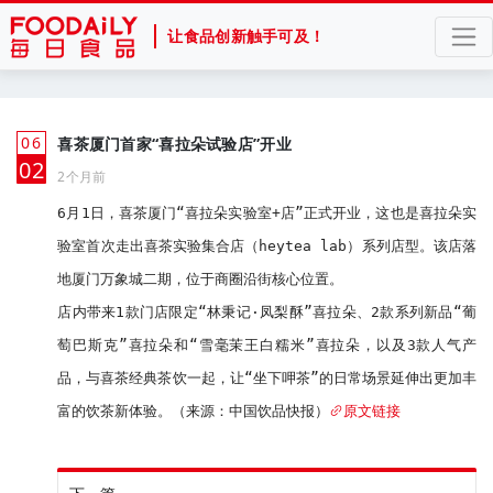
让食品创新触手可及！
06
喜茶厦门首家“喜拉朵试验店”开业
月
02
2个月前
6月1日，喜茶厦门“喜拉朵实验室+店”正式开业，这也是喜拉朵实
验室首次走出喜茶实验集合店（heytea lab）系列店型。该店落
地厦门万象城二期，位于商圈沿街核心位置。

店内带来1款门店限定“林秉记·凤梨酥”喜拉朵、2款系列新品“葡
萄巴斯克”喜拉朵和“雪毫茉王白糯米”喜拉朵，以及3款人气产
品，与喜茶经典茶饮一起，让“坐下呷茶”的日常场景延伸出更加丰
富的饮茶新体验。（来源：中国饮品快报）
原文链接