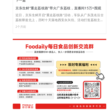
下一篇
京东生鲜“重走荔枝路”带火广东荔枝，直播间15万+围观
近日，京东生鲜开启“重走荔枝路”活动，车队从广东茂名沿古
荔枝驿道北上，历时十天落地西安永兴坊。活动打造荔枝主题
沉浸式体验，推出陕荔融合特色小吃，古风主播互动吸客；恰
2个月前
逢高考季，荔枝借“励志”寓意收获考生青睐，活动直播间累计
超15万人关注。 京东生鲜采用果园包圆直采模式，今年合作果
园数量同比增超5倍，依托全程冷链超级供应链，实现鲜果12小
时供港、24小时覆盖新疆西藏、36小时运抵欧洲。对比古代快
马贡荔，现代冷链物流打破保鲜局限，同时品牌联动千年贡园
推出古树荔枝、荔枝文化科普等内容。 此次活动借古今荔枝运
送反差传播岭南荔枝文化，带动广东荔枝销量走高。京东生鲜
表示西安并非活动终点，后续将持续依托供应链优势，输出更
多优质本土生鲜。（来源：咸宁新闻网）