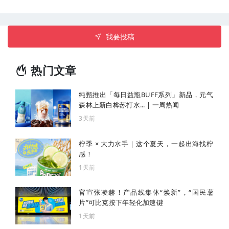
我要投稿
热门文章
纯甄推出「每日益瓶BUFF系列」新品，元气
森林上新白桦苏打水... | 一周热闻
3天前
柠季 × 大力水手｜这个夏天，一起出海找柠
感！
1天前
官宣张凌赫！产品线集体“焕新”，“国民薯
片”可比克按下年轻化加速键
1天前