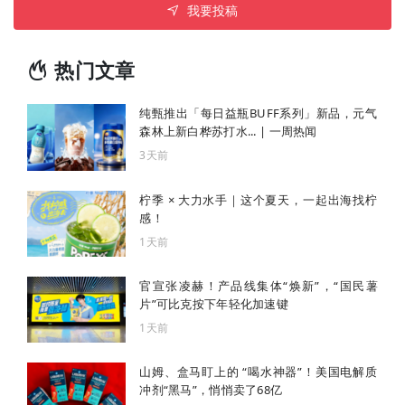
我要投稿
热门文章
纯甄推出「每日益瓶BUFF系列」新品，元气
森林上新白桦苏打水... | 一周热闻
3天前
柠季 × 大力水手｜这个夏天，一起出海找柠
感！
1天前
官宣张凌赫！产品线集体“焕新”，“国民薯
片”可比克按下年轻化加速键
1天前
山姆、盒马盯上的 “喝水神器”！美国电解质
冲剂“黑马”，悄悄卖了68亿