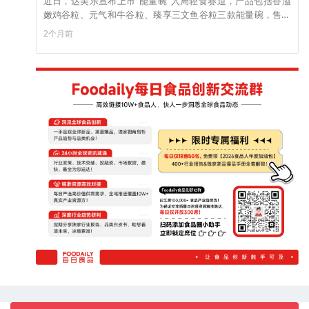
近日，达美乐宣布上市“能量碗”入局轻食赛道，产品包括香溢
嫩鸡谷粒、元气和牛谷粒、臻享三文鱼谷粒三款能量碗，售价
35-40元。（来源：红餐网）
2个月前