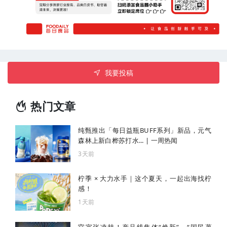
我要投稿
热门文章
纯甄推出「每日益瓶BUFF系列」新品，元气
森林上新白桦苏打水... | 一周热闻
3天前
柠季 × 大力水手｜这个夏天，一起出海找柠
感！
1天前
官宣张凌赫！产品线集体“焕新”，“国民薯