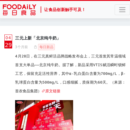
让食品创新触手可及！
04
三元上新「北京纯牛奶」
月
29
3个月前
每日新品
4月28日，在三元真鲜活品牌战略发布会上，三元首发其常温领域
首支大单品——北京纯牛奶。据了解，新品采用VTIS赋活瞬时锁鲜
工艺，保留充足活性营养，其中α-乳白蛋白含量为700mg/L，β-
乳球蛋白含量为500mg/L，口感细腻，质保期为60天。（来源：
首农食品集团）
原文链接