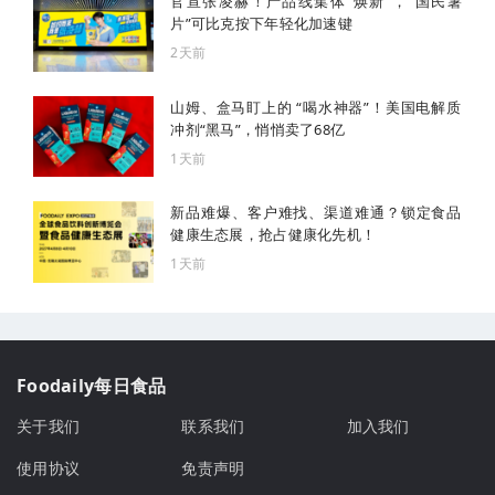
官宣张凌赫！产品线集体“焕新”，“国民薯
片”可比克按下年轻化加速键
2天前
山姆、盒马盯上的 “喝水神器”！美国电解质
冲剂“黑马”，悄悄卖了68亿
1天前
新品难爆、客户难找、渠道难通？锁定食品
健康生态展，抢占健康化先机！
1天前
Foodaily每日食品
关于我们
联系我们
加入我们
使用协议
免责声明