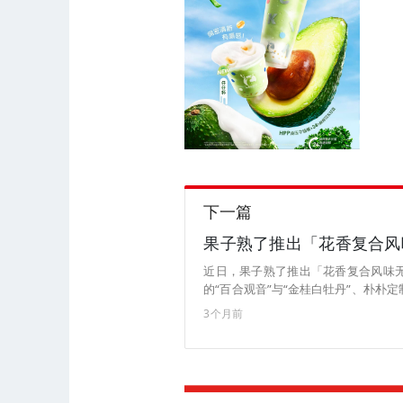
下一篇
果子熟了推出「花香复合风
近日，果子熟了推出「花香复合风味无
的“百合观音”与“金桂白牡丹”、朴朴
甄选”上线的“兰香茉莉”、“百合乌龙
3个月前
即饮场景设计；百合观音以甘肃百合搭
装，适合家庭囤饮与办公续杯场景；
萱融合樱花与具有天然奶香的金萱乌龙
西横县茉莉花与清新的白兰花，百合
牡丹融合，三款产品均为0糖0脂肪0能