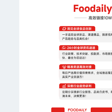
梨花香龙井售价为970ml×2瓶/10.9
为6.5元/瓶，兰香茉莉、百合乌龙、陈皮