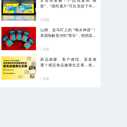
官宣张凌赫！产品线集体“焕
新”，“国民薯片”可比克按下年轻
化加速键
2天前
山姆、盒马盯上的 “喝水神器”！
美国电解质冲剂“黑马”，悄悄卖了
68亿
1天前
新品难爆、客户难找、渠道难
通？锁定食品健康生态展，抢占
健康化先机！
1天前