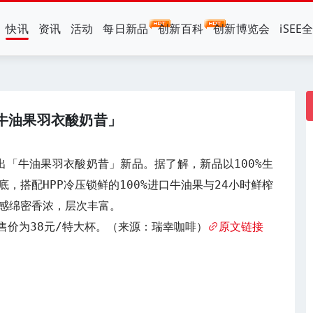
快讯
资讯
活动
每日新品
创新百科
创新博览会
iSEE
牛油果羽衣酸奶昔」
出「牛油果羽衣酸奶昔」新品。据了解，新品以100%生
，搭配HPP冷压锁鲜的100%进口牛油果与24小时鲜榨
感绵密香浓，层次丰富。

售价为38元/特大杯。（来源：瑞幸咖啡）
原文链接