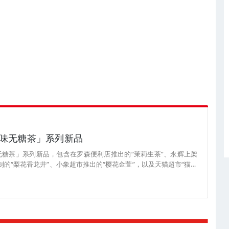
味无糖茶」系列新品
糖茶」系列新品，包含在罗森便利店推出的“茉莉生茶”、永辉上架
定制的“梨花香龙井”、小象超市推出的“樱花金萱”，以及天猫超市“猫超
”、“陈皮白茶”。其中，茉莉生茶以经典生茶搭配茉莉花香，专为便利店
配福建乌龙茶，金桂白牡丹以广西金桂搭配云南白茶，970ml大瓶包
梨花香龙井将龙井与清甜梨花融合，专为即时配送场景设计；樱花金
，350ml小瓶包装，适合单人尝鲜；兰香茉莉选用福建烘青绿茶、广
乌龙以安溪铁观音搭配甘肃兰州百合，陈皮白茶将香润陈皮与特级白
量。 目前，上述这些产品已上架对应渠道，茉莉生茶售价为6元/瓶，