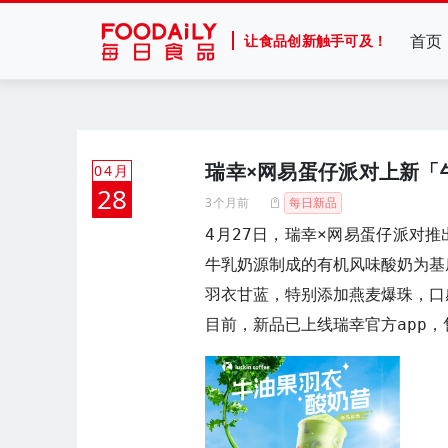
首页
让食品创新触手可及！
瑞幸×网易蛋仔派对上新「
04月
28
3个月前
每日新品
4月27日，瑞幸×网易蛋仔派对推
牛乳奶源制成的有机风味酸奶为基底
羽衣甘蓝，特别添加燕麦爆珠，口
目前，新品已上线瑞幸官方app，