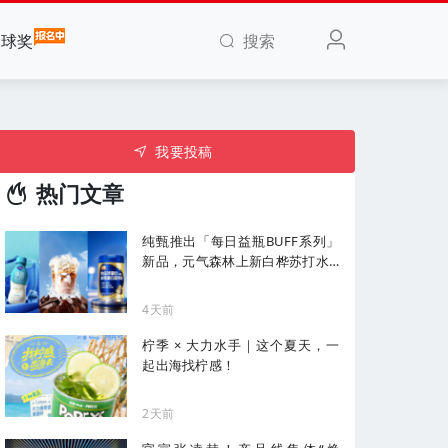
搜索
全球奖
我要投稿
热门文章
纯甄推出「每日益瓶BUFF系列」
新品，元气森林上新白桦苏打水...
| 一周热闻
4天前
柠季 × 大力水手｜这个夏天，一
起出海找柠感！
2天前