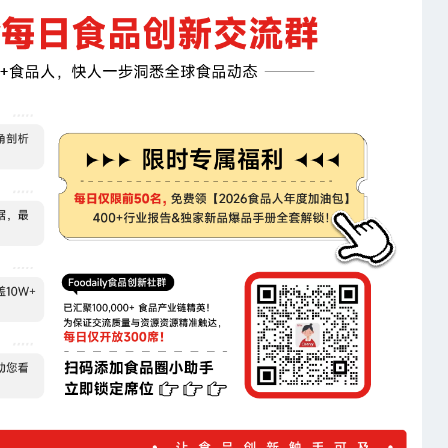
元，樱花金萱售价为350ml×6瓶/15.8元，百合观音、金桂白牡丹售价均
白茶售价均为500ml×15瓶/89.9元。（来源：果子熟了）