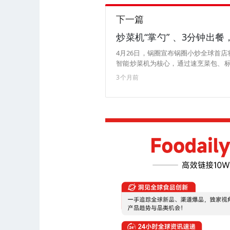
下一篇
炒菜机“掌勺” 、3分钟出
4月26日，锅圈宣布锅圈小炒全球首
智能炒菜机为核心，通过速烹菜包、标准
介绍，在锅圈小炒的体验店中，一名
3个月前
本集中在餐厅后厨、依赖老师傅的烹
者“眼见为实”，清晰地看到菜品的标准化制
港轩尼诗道的锅圈小炒门店也在紧锣
局国内与海外两大市场。（来源：北京