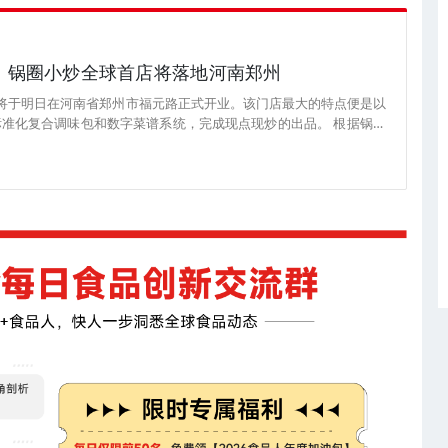
餐，锅圈小炒全球首店将落地河南郑州
店将于明日在河南省郑州市福元路正式开业。该门店最大的特点便是以
化复合调味包和数字菜谱系统，完成现点现炒的出品。 根据锅圈
员工可同时操作四台智能设备，三分钟就能完成一份现炒出品。把原
饪能力，拆解、下沉、前置到社区门店与家庭厨房。透明厨房让消费
作过程，大幅降低决策门槛，快速建立信任。 据了解，位于香
密鼓筹备中，预计在今年下半年亮相。面向未来，锅圈小炒在同步布
商报网）