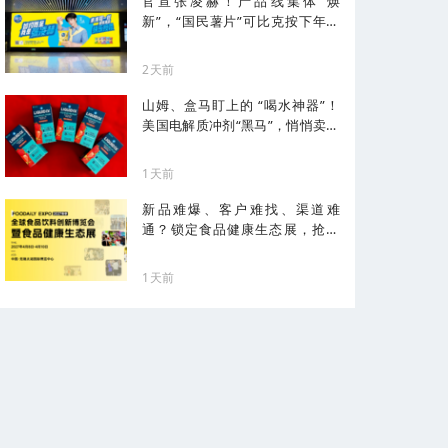
官宣张凌赫！产品线集体“焕
新”，“国民薯片”可比克按下年轻
化加速键
2天前
山姆、盒马盯上的 “喝水神器”！
美国电解质冲剂“黑马”，悄悄卖了
68亿
1天前
新品难爆、客户难找、渠道难
通？锁定食品健康生态展，抢占
健康化先机！
1天前