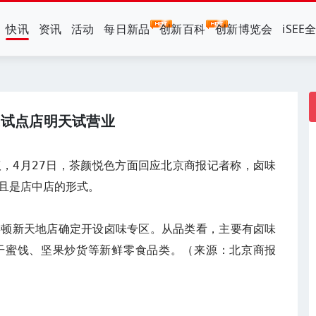
快讯
资讯
活动
每日新品
创新百科
创新博览会
iSEE
家试点店明天试营业
，4月27日，茶颜悦色方面回应北京商报记者称，卤味
且是店中店的形式。

嘉顿新天地店确定开设卤味专区。从品类看，主要有卤味
干蜜饯、坚果炒货等新鲜零食品类。（来源：北京商报