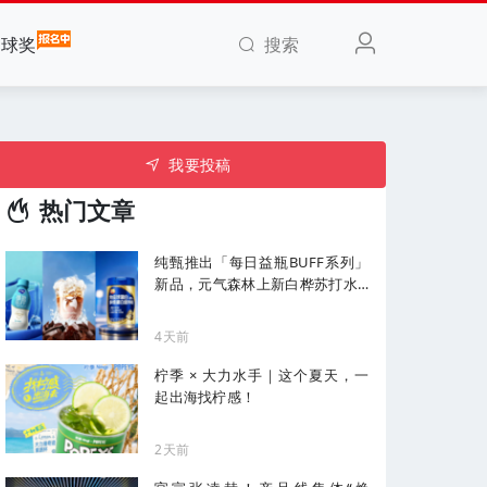
搜索
全球奖
我要投稿
热门文章
纯甄推出「每日益瓶BUFF系列」
新品，元气森林上新白桦苏打水...
| 一周热闻
4天前
柠季 × 大力水手｜这个夏天，一
起出海找柠感！
2天前