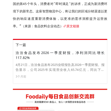
国的第45个年头，消费者对’即时满足’的诉求，正成为新消费环
境下的新常态。这座智慧物流中心，将让我们的区域分销渠道以更
快的响应速度重塑消费体验，以更准的需求洞察提升运营效
率。”（来源：食品饮料企业动态）
原文链接
下一篇
洽洽食品发布2026一季度财报，净利润同比增长
117.82%
4月21日，洽洽食品发布2025业绩报告及2026一季度财报。报
告显示，公司2025年实现营业收入65.74亿元，同比下降
7.82%；归母净利润3.18亿元，同比大幅下滑62.51%。公司
3个月前
2026年一季度营业收入22.22亿元，同比增长41.46%；归母净
利润1.68亿元，同比增长117.82%。公司表示，今年一季度业绩
增长主要受销售规模提升带动，但现金流阶段性承压。（来
源：快消品网）