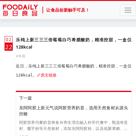
让食品创新触手可及！
02
乐纯上新三三三倍莓莓白巧希腊酸奶，精准控甜，一盒仅
月
22
128kcal
4年前
近日，乐纯上新三三三倍莓莓白巧希腊酸奶，精准控甜，一盒仅
128kcal。
原文链接
下一篇
东阿阿胶上新元气说阿胶营养奶昔，选用天然食材从源头
控糖
阿胶营养代餐奶昔将食补养生理念融入科学代餐中，甄选奇亚
籽、魔芋粉等天然食材，添加东阿阿胶粉，以及低聚果糖、菊
粉、聚葡萄糖、抗性糊精四大益生元与10种维生素。每100g奶