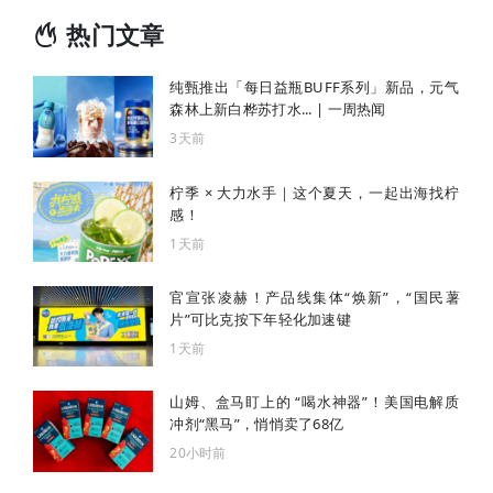
热门文章
纯甄推出「每日益瓶BUFF系列」新品，元气
森林上新白桦苏打水... | 一周热闻
3天前
柠季 × 大力水手｜这个夏天，一起出海找柠
感！
1天前
官宣张凌赫！产品线集体“焕新”，“国民薯
片”可比克按下年轻化加速键
1天前
山姆、盒马盯上的 “喝水神器”！美国电解质
冲剂“黑马”，悄悄卖了68亿
20小时前