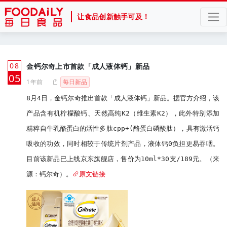
让食品创新触手可及！
08
金钙尔奇上市首款「成人液体钙」新品
月
05
1年前
每日新品
8月4日，金钙尔奇推出首款「成人液体钙」新品。据官方介绍，该
产品含有机柠檬酸钙、天然高纯K2（维生素K2），此外特别添加
精粹自牛乳酪蛋白的活性多肽cpp+(酪蛋白磷酸肽），具有激活钙
吸收的功效，同时相较于传统片剂产品，液体钙0负担更易吞咽。
目前该新品已上线京东旗舰店，售价为10ml*30支/189元。（来
源：钙尔奇）。
原文链接