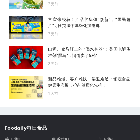
2天前
官宣张凌赫！产品线集体“焕新”，“国民薯
片”可比克按下年轻化加速键
3天前
山姆、盒马盯上的 “喝水神器”！美国电解质
冲剂“黑马”，悄悄卖了68亿
2天前
新品难爆、客户难找、渠道难通？锁定食品
健康生态展，抢占健康化先机！
1天前
Foodaily每日食品
关于我们
联系我们
加入我们