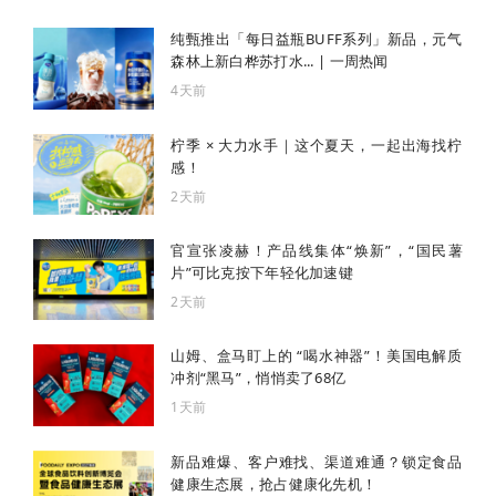
纯甄推出「每日益瓶BUFF系列」新品，元气
森林上新白桦苏打水... | 一周热闻
4天前
柠季 × 大力水手｜这个夏天，一起出海找柠
感！
2天前
官宣张凌赫！产品线集体“焕新”，“国民薯
片”可比克按下年轻化加速键
2天前
山姆、盒马盯上的 “喝水神器”！美国电解质
冲剂“黑马”，悄悄卖了68亿
1天前
新品难爆、客户难找、渠道难通？锁定食品
健康生态展，抢占健康化先机！