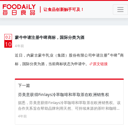
让食品创新触手可及！
02
蒙牛申请注册牛啤商标，国际分类为酒
月
10
4年前
近日，内蒙古蒙牛乳业（集团）股份有限公司申请注册“牛啤”商
标，国际分类为酒，当前商标状态为申请中。
原文链接
下一篇
芬美意获得Finlays冷萃咖啡和萃取茶在欧洲销售权
据悉，芬美意获得Finlays冷萃咖啡和萃取茶在欧洲销售权。该
合作关系旨在帮助品牌利用天然、可持续来源的茶叶和咖啡解
决方案的增长。
4年前