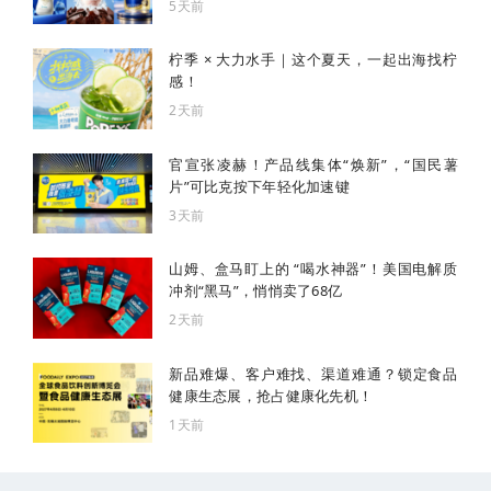
5天前
柠季 × 大力水手｜这个夏天，一起出海找柠
感！
2天前
官宣张凌赫！产品线集体“焕新”，“国民薯
片”可比克按下年轻化加速键
3天前
山姆、盒马盯上的 “喝水神器”！美国电解质
冲剂“黑马”，悄悄卖了68亿
2天前
新品难爆、客户难找、渠道难通？锁定食品
健康生态展，抢占健康化先机！
1天前