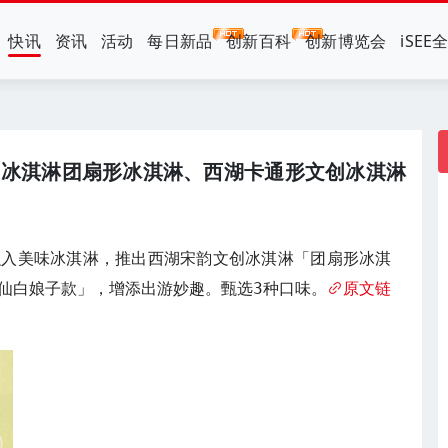
快讯
资讯
活动
每日新品
创新百科
创新博览会
iSEE
创冰淇淋团扇形冰淇淋、西湖卡通形文创冰淇淋
融入美味冰淇淋，推出西湖宋韵文创冰淇淋「团扇形冰淇
仙白娘子款」，增添出游妙趣。甄选3种口味。
原文链