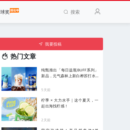
搜索
全球奖
我要投稿
热门文章
纯甄推出「每日益瓶BUFF系列」
新品，元气森林上新白桦苏打水...
| 一周热闻
5天前
柠季 × 大力水手｜这个夏天，一
起出海找柠感！
2天前