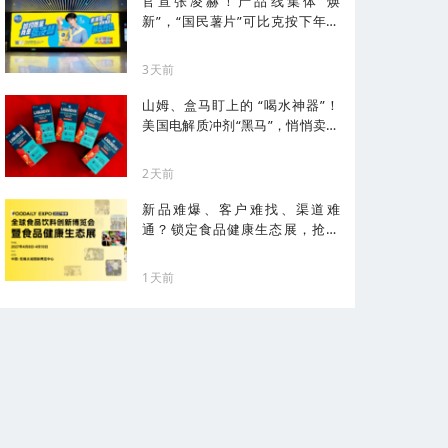
官宣张凌赫！产品线集体“焕
新”，“国民薯片”可比克按下年轻
化加速键
3天前
山姆、盒马盯上的 “喝水神器”！
美国电解质冲剂“黑马”，悄悄卖了
68亿
2天前
新品难爆、客户难找、渠道难
通？锁定食品健康生态展，抢占
健康化先机！
1天前