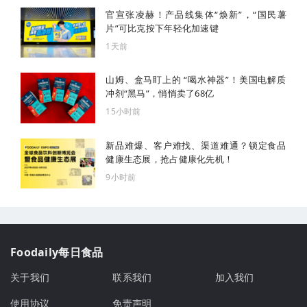
官宣张凌赫！产品线集体“焕新”，“国民薯
片”可比克按下年轻化加速键
1天前
山姆、盒马盯上的 “喝水神器”！美国电解质
冲剂“黑马”，悄悄卖了68亿
15小时前
新品难爆、客户难找、渠道难通？锁定食品
健康生态展，抢占健康化先机！
9小时前
Foodaily每日食品
关于我们
联系我们
加入我们
使用协议
免责声明