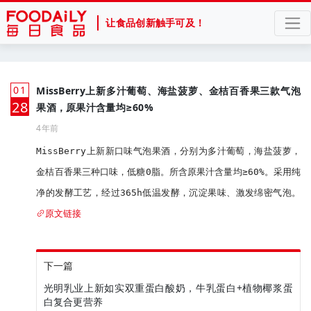
让食品创新触手可及！
01
MissBerry上新多汁葡萄、海盐菠萝、金桔百香果三款气泡
月
28
果酒，原果汁含量均≥60%
4年前
MissBerry上新新口味气泡果酒，分别为多汁葡萄，海盐菠萝，
金桔百香果三种口味，低糖0脂。所含原果汁含量均≥60%。采用纯
净的发酵工艺，经过365h低温发酵，沉淀果味、激发绵密气泡。
原文链接
下一篇
光明乳业上新如实双重蛋白酸奶，牛乳蛋白+植物椰浆蛋
白复合更营养