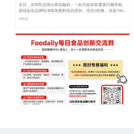
近日，光明乳业推出两款酸奶。一款为如实双重蛋白畅享瓶。
延续如实品牌纯净简单配料表的原则，坚持0蔗糖，优选100%
生牛乳发酵，每瓶蛋白质含量不少于33克，益生菌超过国家标
4年前
准100倍。另一款为蓝莓黑米粒风味发酵乳加拿大野生蓝莓和软
糯黑米相结合，带来美妙的口感。