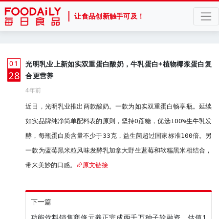
让食品创新触手可及！
01
光明乳业上新如实双重蛋白酸奶，牛乳蛋白+植物椰浆蛋白复
月
28
合更营养
4年前
近日，光明乳业推出两款酸奶。一款为如实双重蛋白畅享瓶。延续
如实品牌纯净简单配料表的原则，坚持0蔗糖，优选100%生牛乳发
酵，每瓶蛋白质含量不少于33克，益生菌超过国家标准100倍。另
一款为蓝莓黑米粒风味发酵乳加拿大野生蓝莓和软糯黑米相结合，
带来美妙的口感。
原文链接
下一篇
功能饮料销售商修元养正完成两千万种子轮融资，估值1