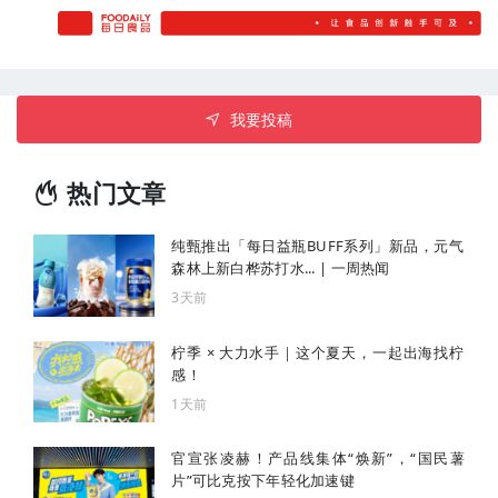
我要投稿
热门文章
纯甄推出「每日益瓶BUFF系列」新品，元气
森林上新白桦苏打水... | 一周热闻
3天前
柠季 × 大力水手｜这个夏天，一起出海找柠
感！
1天前
官宣张凌赫！产品线集体“焕新”，“国民薯
片”可比克按下年轻化加速键