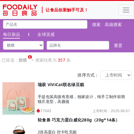
让食品创新触手可及！
搜索
高级搜索
每日新品
全球灵感
重置
X
已筛选：
烘焙
> 搜索结果为
357
条
排序方式：
瑞萩 ViViCat联名绿豆糕
手提包装高级有质感，独家设计，纯手工制作软萌
猫爪造型，高颜值
上市时间：2020.06.01
77043
轻食兽 巧克力蛋白威化280g（20g*14条）
2倍高蛋白 控卡吃充能