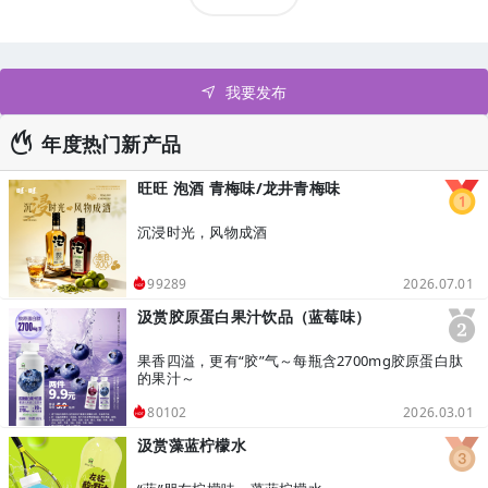
我要发布
年度热门新产品
旺旺 泡酒 青梅味/龙井青梅味
沉浸时光，风物成酒
2026.07.01
99289
汲赏胶原蛋白果汁饮品（蓝莓味）
果香四溢，更有“胶”气～每瓶含2700mg胶原蛋白肽
的果汁～
2026.03.01
80102
汲赏藻蓝柠檬水