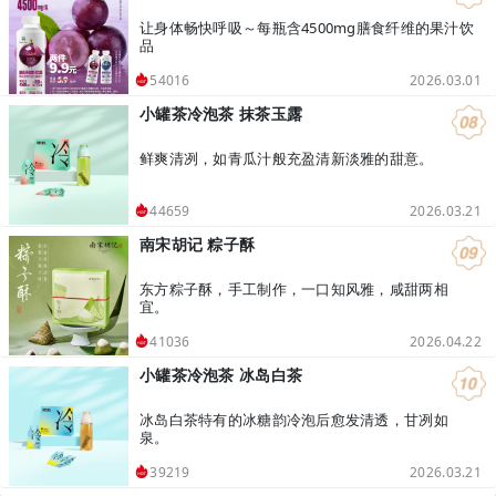
让身体畅快呼吸～每瓶含4500mg膳食纤维的果汁饮
品
2026.03.01
54016
小罐茶冷泡茶 抹茶玉露
鲜爽清冽，如青瓜汁般充盈清新淡雅的甜意。
2026.03.21
44659
南宋胡记 粽子酥
东方粽子酥，手工制作，一口知风雅，咸甜两相
宜。
2026.04.22
41036
小罐茶冷泡茶 冰岛白茶
冰岛白茶特有的冰糖韵冷泡后愈发清透，甘冽如
泉。
2026.03.21
39219