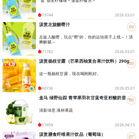
“蓝”朋友柠檬味～藻蓝柠檬水～
2026.03.01
79744
汲赏左旋酸嘢汁
左旋入酸嘢，玩点“嘢”的，你的运动搭子上线～！清
爽解腻～
2026.03.01
71782
汲赏杨枝甘露（芒果西柚复合果汁饮料）290g
这一瓶杨枝甘露，现在喝刚刚好。
2026.05.01
60736
盒马 绿野仙踪 青苹果羽衣甘蓝奇亚籽酸奶昔 400g
清新绿意 满杯果蔬
2026.04.15
57459
汲赏膳食纤维果汁饮品（葡萄味）