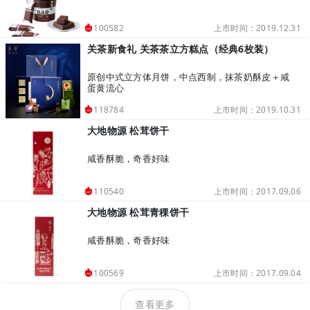
上市时间：2019.12.31
100582
关茶新食礼 关茶茶立方糕点（经典6枚装）
原创中式立方体月饼，中点西制，抹茶奶酥皮＋咸
蛋黄流心
上市时间：2019.10.31
118784
大地物源 松茸饼干
咸香酥脆，奇香好味
上市时间：2017.09.06
110540
大地物源 松茸青稞饼干
咸香酥脆，奇香好味
上市时间：2017.09.04
100569
查看更多