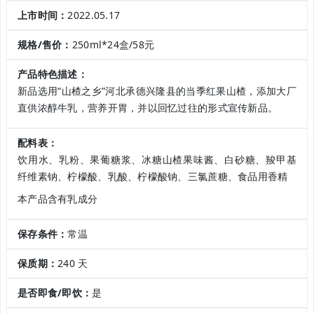
上市时间：
2022.05.17
规格/售价：
250ml*24盒/58元
产品特色描述：
新品选用“山楂之乡”河北承德兴隆县的当季红果山楂，添加大厂
直供浓醇牛乳，营养开胃，并以回忆过往的形式宣传新品。
配料表：
饮用水、乳粉、果葡糖浆、冰糖山楂果味酱、白砂糖、羧甲基
纤维素钠、柠檬酸、乳酸、柠檬酸钠、三氯蔗糖、食品用香精
本产品含有乳成分
保存条件：
常温
保质期：
240 天
是否即食/即饮：
是