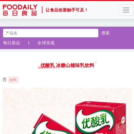
让食品创新触手可及！
搜索
每日新品
全球灵感
优酸乳 冰糖山楂味乳饮料
饮料