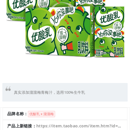
真实添加溜溜梅青梅汁，选用100%生牛乳
品牌名称：
优酸乳 x 溜溜梅
产品上新链接：
https://item.taobao.com/item.htm?id=754063511760&price=9.9-79.9&sourceType=item&sourceType=item&suid=08df7a12-ece9-4ff8-81f8-07238e439c96&shareUniqueId=24855066238&ut_sk=1.Xxex6LL79iYDAI%2Fsq52iLQMK_21646297_1703481244148.Copy.1&un=51fb8f5edfeaf61904b3331edb5030c2&share_crt_v=1&un_site=0&spm=a2159r.13376460.0.0&sp_abtk=gray_1_code_simpleAndroid2&tbSocialPopKey=shareItem&sp_tk=M2wybFdnQ3FLZXE%3D&cpp=1&shareurl=true&short_name=h.5Mjvv0Y&bxsign=scdHfJ9F_VCZn7sOvks8St56LZMC08aJJtSoepYuOEVTIZqKEvlMD8E6kILOA4UfYegkWtmwfNyIMCcH8tCE7hNBLUChM4U319ieQDHWJCLBYDCWcr_u6-VUZ-G56l79LnR4dInp0s6elCwf8m4ozFueg&tk=3l2lWgCqKeq&app=chrome