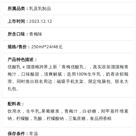
所属品类：
乳及乳制品
上市时间：
2023.12.12
所含口味：
青梅味
规格/售价：
250ml*24/48元
产品特色描述：
优酸乳 x 溜溜梅跨界上新「青梅优酸乳」，真实添加溜溜梅青
梅汁，口味酸甜，清爽解腻；选用100%生牛乳，奶香浓郁顺
滑。同时推出联名周边：磁吸手机支架、限定电脑包、联名大
礼包。
配料表：
饮用水，生牛乳,果葡糖浆，青梅汁，白砂糖，羟甲基纤维素
钠，柠檬酸，乳酸，柠檬酸钠，三氯蔗糖，食品用香精
保存条件：
常温