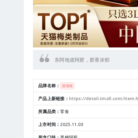
东阿地道阿胶，胶香浓郁
品牌名称：
溜溜梅
产品上新链接：
https://detail.tmall.com/item.htm?abbucket=20&id=994316787546&pisk=gggj2L1YbtXflFoLcPRPAeMHle415Q8e11NttfQV6rUv1FGEejSqgIYsVXDWiPkZ6RMsU8bq0nqaC1wSHNrq5fb_6fHMiRRD4jc0SPpeLPTEijA-uQKIl-LRwbVLMNKzDaEKEzpeLe812w2yCplV1blZ2WNLWSeYW7d7T5FYWoeTyQNT
所属品类：
零食
上市时间：
2025.11.03
所含口味：
黑糖阿胶