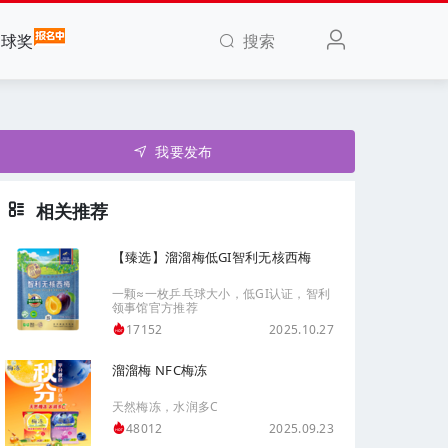
搜索
全球奖
我要发布
相关推荐
【臻选】溜溜梅低GI智利无核西梅
一颗≈一枚乒乓球大小，低GI认证，智利
领事馆官方推荐
2025.10.27
17152
溜溜梅 NFC梅冻
天然梅冻，水润多C
2025.09.23
48012