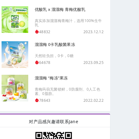
优酸乳 x 溜溜梅 青梅优酸乳
真实添加溜溜梅青梅汁，选用100%生牛
乳
2023.12.12
48832
溜溜梅 0卡乳酸菌果冻
天然轻负担，0卡，0糖
2023.09.25
64678
溜溜梅 “梅冻”果冻
青梅蒟蒻无菌锁鲜，0防腐剂、0人工色
素、0脂肪。
2022.02.22
78643
对产品感兴趣请联系Jane