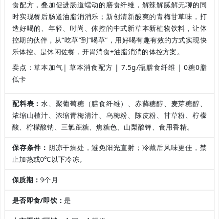
食配方，叠加促进肠道蠕动的膳食纤维，解辣解腻解无聊的同
时实现餐后肠道油脂消消乐；新创清新酸爽的青梅甘草味，打
造好喝的、年轻、时尚、体控的中式新草本新植物饮料，让体
控期的伙伴，从“吃草”到“喝草”，用好喝有趣有效的方式实现快
乐体控。是休闲佐餐，开胃消食+油脂消消的体控方案。
卖点：草本加气| 草本消食配方 | 7.5g/瓶膳食纤维 | 0糖0脂
低卡
配料表：
水、聚葡萄糖（膳食纤维）、赤藓糖醇、麦芽糖醇、
浓缩山楂汁、浓缩青梅清汁、乌梅粉、陈皮粉、甘草粉、柠檬
酸、柠檬酸钠、三氯蔗糖、焦糖色、山梨酸钾、食用香精。
保存条件：
阴凉干燥处，避免阳光直射；冷藏后风味更佳，禁
止加热或0℃以下冷冻。
保质期：
9个月
是否即食/即饮：
是