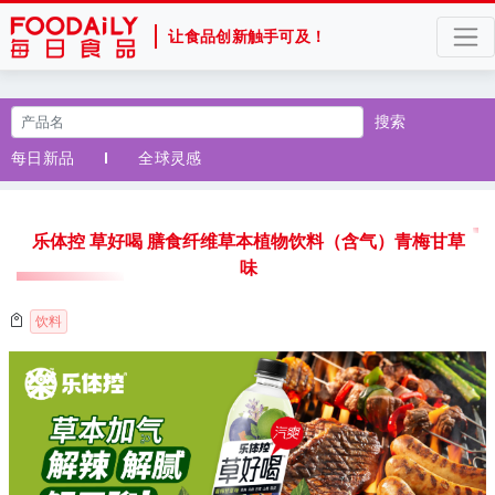
让食品创新触手可及！
搜索
每日新品
全球灵感
乐体控 草好喝 膳食纤维草本植物饮料（含气）青梅甘草
味
饮料