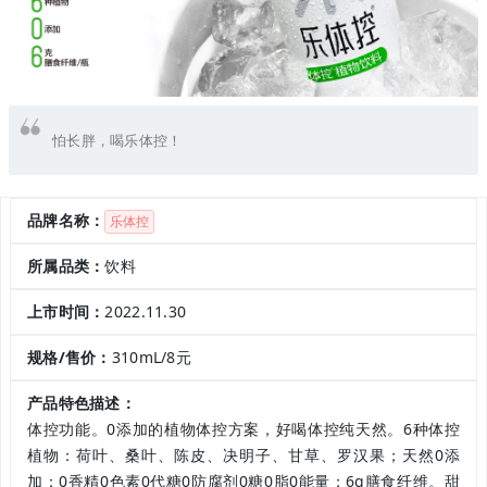
怕长胖，喝乐体控！
品牌名称：
乐体控
所属品类：
饮料
上市时间：
2022.11.30
规格/售价：
310mL/8元
产品特色描述：
体控功能。0添加的植物体控方案，好喝体控纯天然。
6种体控
植物：荷叶、桑叶、陈皮、决明子、甘草、罗汉果；
天然0添
加：0香精0色素0代糖0防腐剂0糖0脂0能量；
6g膳食纤维。
甜