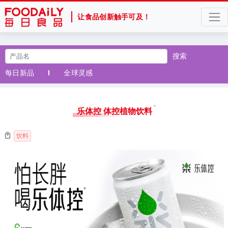
让食品创新触手可及！
搜索
每日新品
全球灵感
乐体控 体控植物饮料
饮料