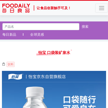
让食品创新触手可及！
搜索
每日新品
全球灵感
怡宝 口袋装矿泉水
饮料