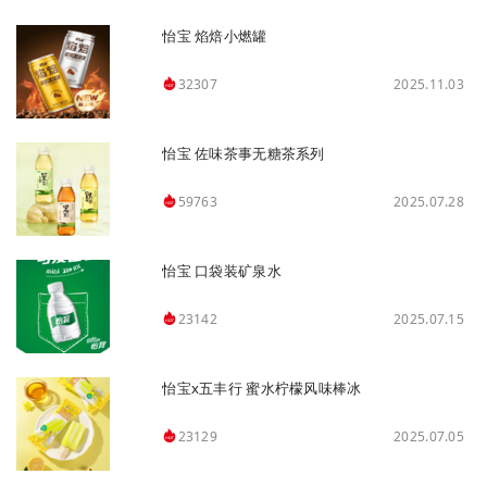
怡宝 焰焙小燃罐
2025.11.03
32307
怡宝 佐味茶事无糖茶系列
2025.07.28
59763
怡宝 口袋装矿泉水
2025.07.15
23142
怡宝x五丰行 蜜水柠檬风味棒冰
2025.07.05
23129