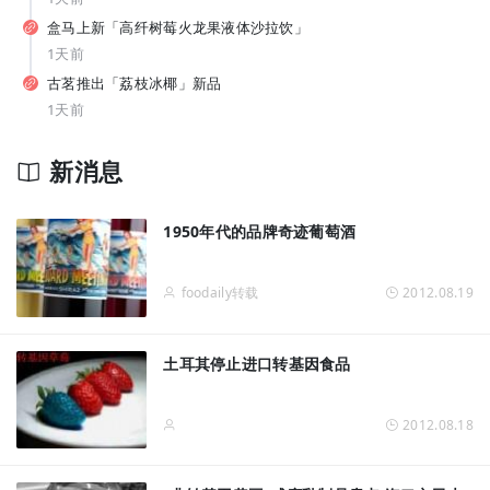
从7-11、朴朴到丰e，蒙牛要借运动饮料“杀”入渠道新战场？
盒马上新「高纤树莓火龙果液体沙拉饮」
1天前
古茗推出「荔枝冰椰」新品
1天前
新消息
拓宽品类边界！让常温奶鲜甜好喝，伊利如何破解行业难题？
1950年代的品牌奇迹葡萄酒
foodaily转载
2012.08.19
土耳其停止进口转基因食品
2012.08.18