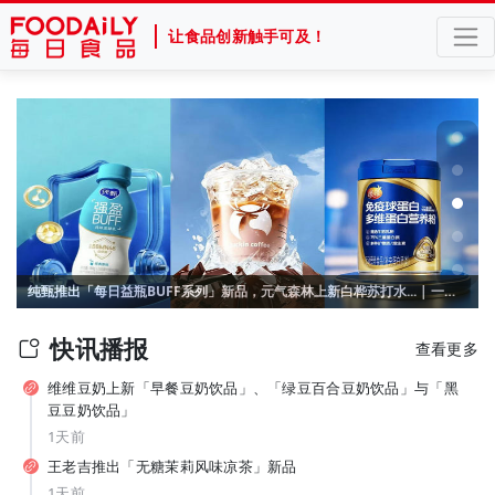
让食品创新触手可及！
官宣张凌赫！产品线集体“焕新”，“国民薯片”可比克按下年轻化加速键
纯甄推出「每日益瓶BUFF系列」新品，元气森林上新白桦苏打水... | 一周热闻
快讯播报
查看更多
维维豆奶上新「早餐豆奶饮品」、「绿豆百合豆奶饮品」与「黑
豆豆奶饮品」
1天前
王老吉推出「无糖茉莉风味凉茶」新品
1天前