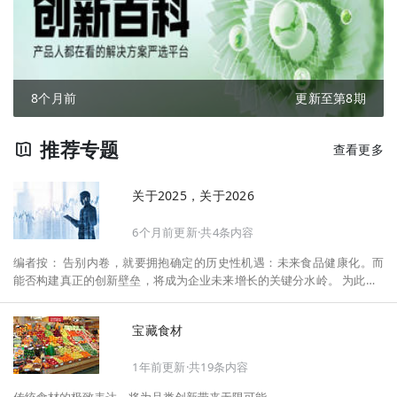
8个月前
更新至第8期
推荐专题
查看更多
关于2025，关于2026
6个月前更新·共4条内容
编者按： 告别内卷，就要拥抱确定的历史性机遇：未来食品健康化。而
能否构建真正的创新壁垒，将成为企业未来增长的关键分水岭。 为此，F
oodaily每日食品启动2026年度特别企划——《关于2025，关于2026》，
将以“创新产品”透视“未来机会”，以全球视野探寻中国机遇、增长解法，
宝藏食材
拆解年度标杆的增长逻辑与谋篇布局，深挖“药食同源”“低GI”“老龄营
养”“清洁标签”等热门赛道的爆品基因，从趋势预判、品类创新、未来增长
1年前更新·共19条内容
机会、企业战略布局以及渠道变革等，为行业提供务实、前瞻的开年创新
指南。
传统食材的极致表达，将为品类创新带来无限可能。