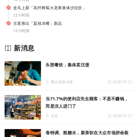
从7-11、朴朴到丰e，蒙牛要借运动饮料“杀”入渠道新战场？
盒马上新「高纤树莓火龙果液体沙拉饮」
12小时前
古茗推出「荔枝冰椰」新品
12小时前
新消息
拓宽品类边界！让常温奶鲜甜好喝，伊利如何破解行业难题？
头部餐饮，集体卖汉堡
餐企老板内参
2026.07.31
当71.7%的便利店失去顾客：不是不赚钱，
而是没人进门了
灵兽
2026.07.31
卷特调、熬糖水，新茶饮在大众市场拼命装