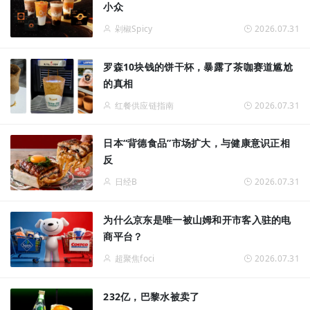
小众
剁椒Spicy
2026.07.31
罗森10块钱的饼干杯，暴露了茶咖赛道尴尬
的真相
红餐供应链指南
2026.07.31
日本“背德食品”市场扩大，与健康意识正相
反
日经B
2026.07.31
为什么京东是唯一被山姆和开市客入驻的电
商平台？
超聚焦foci
2026.07.31
232亿，巴黎水被卖了