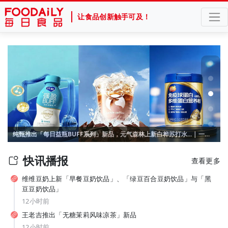
让食品创新触手可及！
官宣张凌赫！产品线集体“焕新”，“国民薯片”可比克按下年轻化加速键
纯甄推出「每日益瓶BUFF系列」新品，元气森林上新白桦苏打水... | 一周热闻
快讯播报
查看更多
维维豆奶上新「早餐豆奶饮品」、「绿豆百合豆奶饮品」与「黑
豆豆奶饮品」
12小时前
王老吉推出「无糖茉莉风味凉茶」新品
12小时前