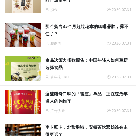
沥金
2026.07.31
那个扬言35个月超过瑞幸的咖啡品牌，撑不
住了？
联商网
2026.07.31
食品决策力指数报告：中国年轻人如何重新
选择食品
青年志PRO
2026.07.31
这些猎奇口味的「雷霆」单品，正在统治年
轻人的购物车
广告头条
2026.07.31
南卡旺卡，北甜啦啦，安徽茶饮双雄谁会走
得更远？