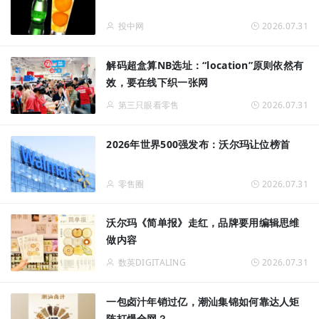
投中网
2026.07.31
解码超盒算NB选址：“location”原则依然有
效，要在线下织一张网
第三只眼看零售
2026.07.31
2026年世界500强发布：沃尔玛让位榜首
零售圈
2026.07.31
沃尔玛《简单报》走红，品牌要用编辑思维
做内容
数英DIGITALING
2026.07.31
一包卤汁年销过亿，潮汕集锦如何靠达人矩
阵打爆全网？