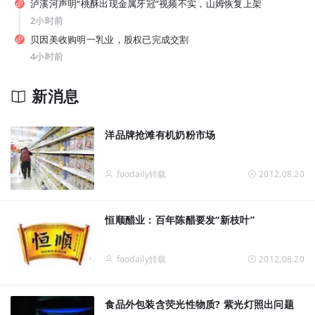
泸溪河声明“桃酥出现金属牙冠”视频不实，山姆恢复上架
纯甄推出「每日益瓶BUFF系列」新品，元气森林上新白桦苏打水... | 一周热闻
2小时前
贝因美收购明一乳业，股权已完成交割
4小时前
新消息
洋品牌抢滩有机奶粉市场
从7-11、朴朴到丰e，蒙牛要借运动饮料“杀”入渠道新战场？
foodaily转载
2012.08.20
恒顺醋业：百年陈醋要发“新枝叶”
foodaily转载
2012.08.20
食品外包装含荧光性物质? 紫光灯照出问题