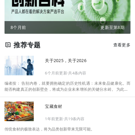
8个月前
更新至第8期
推荐专题
查看更多
关于2025，关于2026
6个月前更新·共4条内容
编者按： 告别内卷，就要拥抱确定的历史性机遇：未来食品健康化。而
能否构建真正的创新壁垒，将成为企业未来增长的关键分水岭。 为此，F
oodaily每日食品启动2026年度特别企划——《关于2025，关于2026》，
将以“创新产品”透视“未来机会”，以全球视野探寻中国机遇、增长解法，
宝藏食材
拆解年度标杆的增长逻辑与谋篇布局，深挖“药食同源”“低GI”“老龄营
养”“清洁标签”等热门赛道的爆品基因，从趋势预判、品类创新、未来增长
1年前更新·共19条内容
机会、企业战略布局以及渠道变革等，为行业提供务实、前瞻的开年创新
指南。
传统食材的极致表达，将为品类创新带来无限可能。