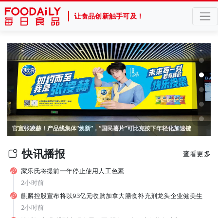
让食品创新触手可及！
山姆、盒马盯上的 “喝水神器”！美国电解质冲剂“黑马”，悄悄卖了68亿
官宣张凌赫！产品线集体“焕新”，“国民薯片”可比克按下年轻化加速键
快讯播报
查看更多
家乐氏将提前一年停止使用人工色素
2小时前
麒麟控股宣布将以93亿元收购加拿大膳食补充剂龙头企业健美生
2小时前