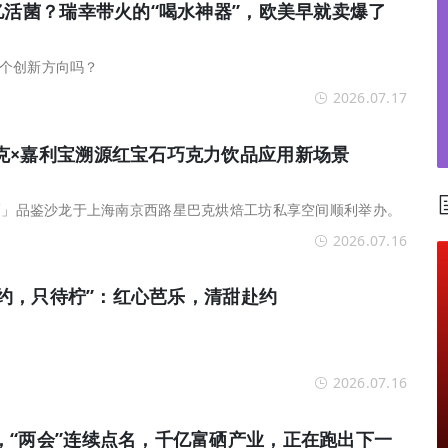
杀”入渠道新战场？
亿活菌？瑞幸带火的“喝水神器”，欧美早就卖爆了
个创新方向吗？
2026.07.17
克×嘉利宝溯源红宝石巧克力饮品应用新场景
寻巧」品鉴沙龙于上海南京西路星巴克烘焙工坊私享空间顺利举办。
2026.07.16
九世约，只待柠”：红心芭乐，清甜赴约
2026.07.16
如何破解行业难题？
，“两会”连续点名，千亿富硒产业，正在跑出下一