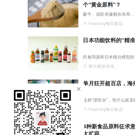
个“黄金原料”？
蒙牛、汤臣倍健都在布局，
Foodaily每日食品
日本功能饮料的“精
药食同源和日本细分模型的
树大根深咨询
单月狂开超百店，海
这杯“漂亮水”，凭什么就卖
Foodaily每日食品
4种新食品原料征求
大扩容