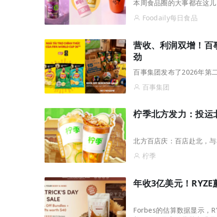
本周食品圈的大事都在这儿
Foodaily每日食品
营收、利润双增！百
劲
百事集团发布了2026年第
百事集团
柠季北方发力：投运
北方百店庆：百店赴北，与
柠季
年收3亿美元！RYZ
Forbes的估算数据显示，