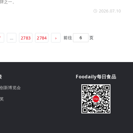
牌之一。
2026.07.10
前往
页
7
...
2783
2784
›
接
Foodaily每日食品
ily创新博览会
球奖