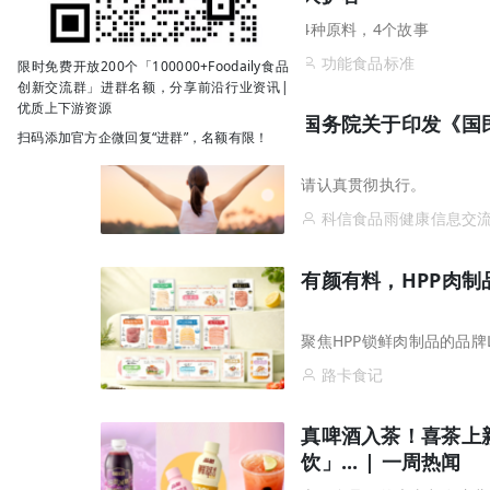
4种原料，4个故事
功能食品标准
限时免费开放200个「100000+Foodaily食品
创新交流群」进群名额，分享前沿行业资讯|
优质上下游资源
国务院关于印发《国
扫码添加官方企微回复“进群”，名额有限！
请认真贯彻执行。
科信食品雨健康信息交
有颜有料，HPP肉制品新势
聚焦HPP锁鲜肉制品的品牌Lu
路卡食记
真啤酒入茶！喜茶上
饮」... | 一周热闻