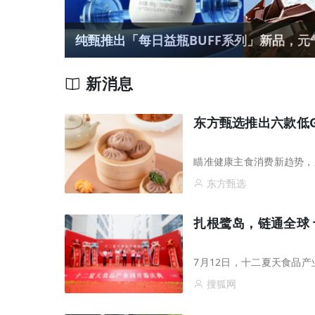
纯甄推出「每日益瓶BUFF系列」新品，元气
新消息
东方甄选推出六款低
瞄准健康主食消费新趋势，
东方甄选
扎根鹭岛，链通全球
7月12日，十二夏天食品
搜狐网