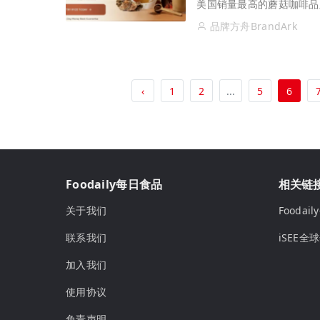
美国销量最高的蘑菇咖啡品
品牌方舟BrandArk
‹
1
2
...
5
6
Foodaily每日食品
相关链
关于我们
Fooda
联系我们
iSEE全
加入我们
使用协议
免责声明