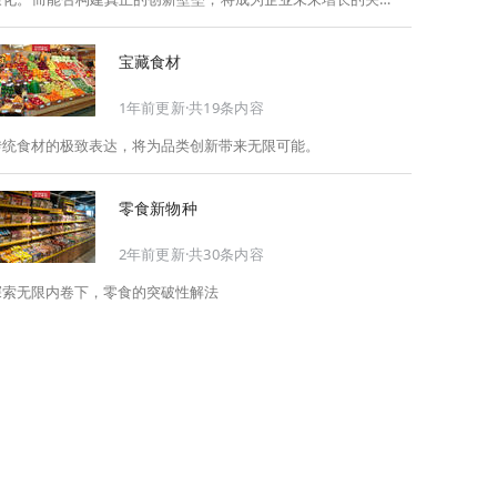
此，Foodaily每日食品启动2026年度特别企划——
《关于2025，关于2026》，将以“创新产品”透视“未来机会”，以
宝藏食材
全球视野探寻中国机遇、增长解法，拆解年度标杆的增长逻辑与
谋篇布局，深挖“药食同源”“低GI”“老龄营养”“清洁标签”等热门赛
1年前更新·共19条内容
道的爆品基因，从趋势预判、品类创新、未来增长机会、企业战
略布局以及渠道变革等，为行业提供务实、前瞻的开年创新指
传统食材的极致表达，将为品类创新带来无限可能。
南。
零食新物种
2年前更新·共30条内容
探索无限内卷下，零食的突破性解法