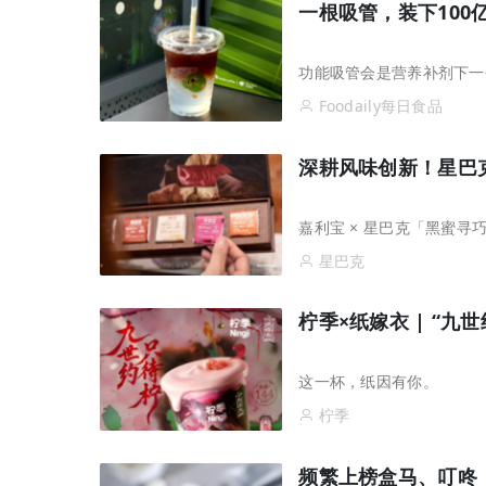
从7-11、朴朴到丰e，蒙牛要借运动饮料“
一根吸管，装下100
功能吸管会是营养补剂下一
Foodaily每日食品
深耕风味创新！星巴
嘉利宝 × 星巴克「黑蜜
星巴克
柠季×纸嫁衣 | “
这一杯，纸因有你。
柠季
拓宽品类边界！让常温奶鲜甜好喝，伊利
频繁上榜盒马、叮咚