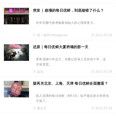
突发 | 崩塌的每日优鲜，到底做错了什么？
长年巨额亏损考验着创始人的心理承受力。
第一财经YiMagazine
2022.07.29
还原｜每日优鲜大厦坍塌的那一天
零售强调十年定力，你要让所有人支持你十年，这
才有意思。
品玩
2022.07.29
疑再关北京、上海、天津 每日优鲜全面撤退？
陷入泥潭的每日优鲜（MF.US）似乎最后的大本营也
不保了。
燃次元
2022.07.28