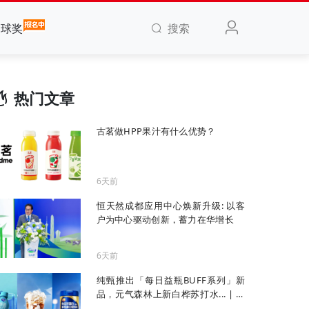
搜索
全球奖
热门文章
古茗做HPP果汁有什么优势？
6天前
恒天然成都应用中心焕新升级: 以客
户为中心驱动创新，蓄力在华增长
6天前
纯甄推出「每日益瓶BUFF系列」新
品，元气森林上新白桦苏打水... | 一
周热闻