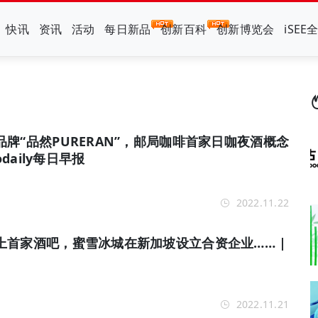
快讯
资讯
活动
每日新品
创新百科
创新博览会
iSEE
牌“品然PURERAN”，邮局咖啡首家日咖夜酒概念
daily每日早报
2022.11.22
上首家酒吧，蜜雪冰城在新加坡设立合资企业…… |
2022.11.21