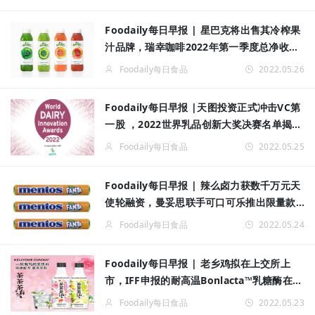
Foodaily每日早报 | 星巴克将出售其冷榨果
汁品牌，瑞幸咖啡2022年第一季度总净收入
24.046亿元……
Foodaily每日食品
2022.05.26
Foodaily每日早报 |天图投资正式冲击VC第
一股 ，2022世界乳品创新大奖决赛名单揭
晓……
Foodaily每日食品
2022.05.25
Foodaily每日早报 | 辣么卤力获数千万元天
使轮融资，曼妥思联手可口可乐推出限量款
芬达味糖果……
Foodaily每日食品
2022.05.24
Foodaily每日早报 | 老乡鸡拟在上交所上
市，IFF申报的耐高温Bonlacta™乳糖酶在中
国获批，KELLYONE上新“茶茶茶有汽”碳酸
Foodaily每日食品
2022.05.23
茶饮料……