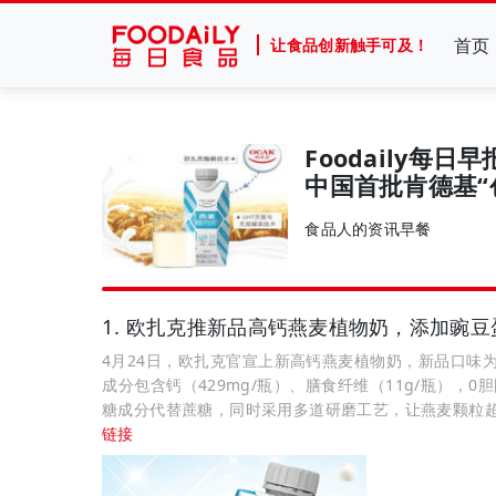
首页
让食品创新触手可及！
Foodaily每
中国首批肯德基“
食品人的资讯早餐
1. 欧扎克推新品高钙燕麦植物奶，添加豌豆
4月24日，欧扎克官宣上新高钙燕麦植物奶，新品口味
成分包含钙（429mg/瓶）、膳食纤维（11g/瓶），
糖成分代替蔗糖，同时采用多道研磨工艺，让燕麦颗粒
链接