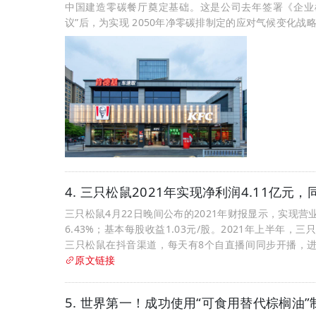
中国建造零碳餐厅奠定基础。这是公司去年签署《企业雄
议”后，为实现 2050年净零碳排制定的应对气候变化战
4. 三只松鼠2021年实现净利润4.11亿元，同
三只松鼠4月22日晚间公布的2021年财报显示，实现营业收
6.43%；基本每股收益1.03元/股。2021年上半年
三只松鼠在抖音渠道，每天有8个自直播间同步开播，进
原文链接
5. 世界第一！成功使用“可食用替代棕榈油”制作炒面 