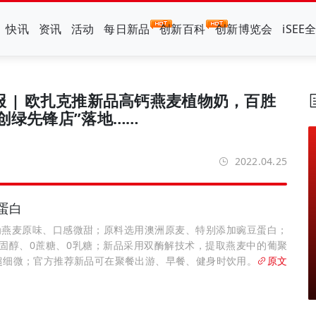
快讯
资讯
活动
每日新品
创新百科
创新博览会
iSEE
日早报 | 欧扎克推新品高钙燕麦植物奶，百胜
创绿先锋店”落地……
2022.04.25
蛋白
为燕麦原味、口感微甜；原料选用澳洲原麦、特别添加豌豆蛋白；
0胆固醇、0蔗糖、0乳糖；新品采用双酶解技术，提取燕麦中的葡聚
超细微；官方推荐新品可在聚餐出游、早餐、健身时饮用。
原文