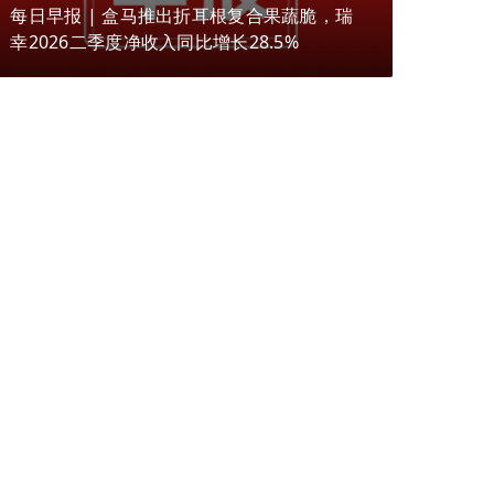
每日早报 | 盒马推出折耳根复合果蔬脆，瑞
幸2026二季度净收入同比增长28.5%