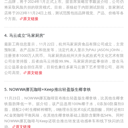
二品牌，将于2024年1月正式上市。据首席策略官李颖波介绍，公司仍
将采取风险共担的联营模式。目前，茶猫处于内部测试阶段，首家测试
店将于2023年11月24日上线，测试范围包括品牌视觉、产品、价格等各
个方面。
原文链接
4. 马云成立“马家厨房”
最新工商信息显示，11月22日，杭州马家厨房食品有限公司成立，主营
预制菜、农产品加工和批发等，法定代表人显示为PAU JASON JOHN，
注册资本1000万人民币。 马家厨房由杭州大井头贰拾贰号文化艺术有限
公司全资持股，后者由马云持股99.9%。马家厨房的监事徐诗，曾在马
云公益基金会担任高管，目前也兼任多家马云旗下艺术管理公司、咨询
公司高管。
原文链接
5. NOWWA挪瓦咖啡×Keep推出轻盈版生椰拿铁
11月23日，NOWWA挪瓦咖啡宣布推出轻盈版生椰拿铁，比其他生椰拿
铁脂肪降低一半。据介绍，该产品选用100%椰子水，0添加0防腐剂0
脂，搭配2小时生椰鲜榨椰乳，0物理冷压技术0反式脂肪酸，同时还有II
AC金奖咖啡平衡风味，在其他生椰拿铁基础上脂肪含量降低54%。 同时
NOWWA挪瓦咖啡与Keep还联合推出转发送动感单车和线下快闪的活
动。
原文链接