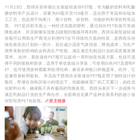
11月23日，西得乐宣布推出全新超轻迷你PET瓶，专为酸奶饮料和乳酸
菌饮料等产品设计，容量为65毫升至150毫升，适合用于常温和冷链加
工工艺，也适用于纯果汁、果汁饮料、软饮料、功能饮料和茶饮料等品
类。 PET是目前市面上一种经济实惠的塑料，通过转向PET包装可有效
降低成本，并且能够实现食品级瓶到瓶循环再利用。西得乐新型超轻迷
你瓶可以帮助生产商充分利用PET在可持续性方面的特质，是西得乐持
续包装优化计划的一部分，旨在减少温室气体排放，降低成本，为生产
商带来新的营销机会和高生产性能，满足液态乳制品行业的高质量发展
需求。 此外，新款迷你PET瓶可以提供一系列创意包装方案，包括可选
择不同的规格和形状，适用于单饮装或分享装；可使用白色PET及透明P
ET，也可使用多种图案和纹理结构，兼容多种瓶口和瓶盖等。此外，它
还兼容卷标和套标。 并且由于西得乐全新迷你PET瓶采用了独特设计的
瓶坯，即便在加热区缩小的情况下，也能确保宽广的工艺窗口，由此优
化材料分布，确保瓶子具有极高的性能表现。 西得乐表示下一步或将与
液态乳制品行业的生产商合作，全面商业化量产这种全新系列的超小迷
你型轻质PET包装瓶。
原文链接