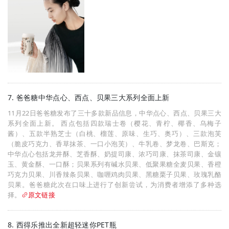
7. 爸爸糖中华点心、西点、贝果三大系列全面上新
11月22日爸爸糖发布了三十多款新品信息，中华点心、西点、贝果三大
系列全面上新。 西点包括四款瑞士卷（樱花、青柠、椰香、乌梅子
酱）、五款半熟芝士（白桃、榴莲、原味、生巧、奥巧）、三款泡芙
（脆皮巧克力、香草抹茶、一口小泡芙）、牛乳卷、梦龙卷、巴斯克；
中华点心包括龙井酥、芝香酥、奶提司康、浓巧司康、抹茶司康、金镶
玉、黄金酥、一口酥；贝果系列有碱水贝果、低聚果糖全麦贝果、香橙
巧克力贝果、川香辣条贝果、咖喱鸡肉贝果、黑糖栗子贝果、玫瑰乳酪
贝果。爸爸糖此次在口味上进行了创新尝试，为消费者增添了多种选
择。
原文链接
8. 西得乐推出全新超轻迷你PET瓶