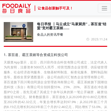
让食品创新触手可及！
每日早报 丨马云成立“马家厨房”，茶百道“结
盟”竞对霸王茶姬……
食品人的资讯早餐
2023.11.24
1. 茶百道、霸王茶姬等合资成立科技公司
天眼查App显示，近日，四川容尚佳合科技有限公司成立，法定代表人
为尚发明，注册资本5000万人民币，经营范围含企业管理、供应链管理
服务、社会经济咨询服务、生物基材料制造、标准化服务、塑料制品制
造等。股权全景穿透图显示，该公司由四川汇智杰企业管理有限公司、
茶百道旗下四川蜀信同源企业管理咨询有限公司、霸王茶姬旗下国潮信
息科技（东台）有限公司分别持股55%、25%、20%。 茶百道在冲击港
股IPO之前，首先完成了其成立十余年以来的第一笔公开融资，融资估
值接近180亿元。财务数据显示，茶百道收入从2020年的10.80亿元增长
至2022年的42.32亿元，年复合增长率达到97.9%；从2022年前三个月
的8.15亿元增长到2023年前三个月的12.46亿元，同比增长了53.0%。从