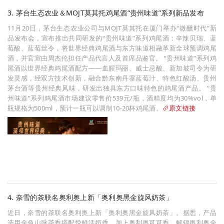
3. 茅台生态农业＆MOJT莫其托鸡尾酒“贵州味道”系列新品发布
11月20日，茅台生态农业公司与MOJT莫其托在厦门举办“微醺时代”新
品发布会，宣布推出共同研发的“贵州味道”系列鸡尾酒：辛辣贝瑞、蓝
莓酸、蓝莓丝令，将世界经典鸡尾酒与东方味道相融革新全球预调鸡尾
酒，并官宣由周杰伦担任产品代言人及首席品鉴官。 “贵州味道”系列鸡
尾酒以世界经典鸡尾酒配方——血腥玛丽、威士忌酸、新加坡司令为研
发灵感，经双方技术创新，融合黔东南丹寨蓝莓汁、特色红酸汤、贵州
茅台酒等贵州经典风味，研发出独具东方口味特色的鸡尾酒产品。 “贵
州味道”系列鸡尾酒市场建议零售价539元/瓶，酒精度均为30%vol，单
瓶规格为500ml，预计一瓶可以调制10-20杯鸡尾酒。
原文链接
4. 奈雪的茶联名奥利奥上新「奥利奥黑金旋风奶茶」
近日，奈雪的茶联名奥利奥上新「奥利奥黑金旋风奶茶」。据悉，产品
选用金色山脉茶香搭配悦鲜活奶香，加上奥利奥可可香，解锁奥利奥全