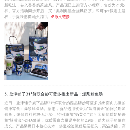
新吃法，卷入香香奶茶旋风。产品现已上架官方小程序，售价为21元/
杯。官方活动同步开启，买「奥利奥黑金旋风奶茶」即可get限定主题
杯，手提袋也将同步启用。
原文链接
5. 盐津铺子31°鲜联合妙可蓝多推出新品：爆浆鳕鱼肠
近日，盐津铺子旗下品牌31°鲜联合奶酪品牌妙可蓝多推出面向儿童的
健康零食：爆浆鳕鱼肠。据悉，新品选用被誉为“深海黄金”的阿拉斯加
鳕鱼，确保原料纯净无污染，特别添加“奶黄金”妙可蓝多优质奶酪酱
和“脑黄金”-DHA藻油，优质蛋白含量是牛奶的2.9倍，助力孩子的健康
成长。产品采用日本核心技术，多道检验流程层层把关，高温杀菌，高