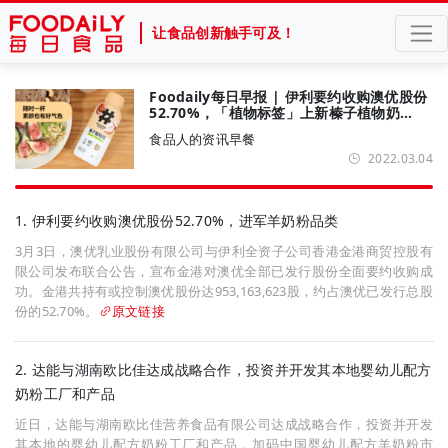
让食品创新触手可及！
Foodaily每日早报 | 伊利要约收购澳优股份
52.70%，「植物标签」上新榛子植物奶…
食品人的资讯早餐
2022.03.04
1. 伊利要约收购澳优股份52.70%，进军羊奶粉品类
3月3日，澳优乳业股份有限公司与伊利全资子公司香港金港商贸控股有
限公司发布联合公告，宣布金港对澳优全部已发行股份全面要约收购成
功。金港共持有或控制澳优股份达953,163,623股，约占澳优已发行总股
份的52.70%。
原文链接
2. 达能与湖南欧比佳达成战略合作，投资并开发其本地婴幼儿配方
奶粉工厂和产品
近日，达能与湖南欧比佳营养食品有限公司达成战略合作，投资并开发
其本地的婴幼儿配方奶粉工厂和产品，加码中国婴幼儿配方羊奶粉市