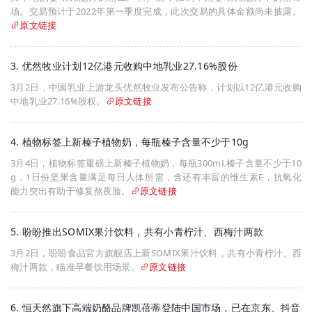
场。交易预计于2022年第一季度完成，此次交易的具体金额尚未披露。
原文链接
3. 优然牧业计划12亿港元收购中地乳业27.16%股份
3月2日，中国乳业上游龙头优然牧业发布公告称，计划以12亿港元收购
中地乳业27.16%股权。
原文链接
4. 植物标签上新榛子植物奶，每瓶榛子含量不少于10g
3月4日，植物标签重磅上新榛子植物奶，每瓶300mL榛子含量不少于10
g，1日份坚果含量满足每日人体所需，含还有丰富的维生素E，抗氧化
能力突出有助于修复熬夜脸。
原文链接
5. 盼盼推出SOMIX果汁饮料，共有小青柠汁、西梅汁两款
3月2日，盼盼食品官方旗舰店上新SOMIX果汁饮料，共有小青柠汁、西
梅汁两款，瞄准早餐饮用场景。
原文链接
6. 恒天然旗下高端奶酪品牌凯蓓蒂登陆中国市场，已在京东、抖音