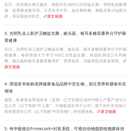
近日，优诺推出每日肠态，每瓶约含3000亿活的益生菌，帮助有益菌增
值，改善肠道微环境。只含有生牛乳，益生菌和糖。每瓶含有3.0g蛋白
质，保证肠道好状态。
原文链接
3. 光明乳业上新护卫幽益生菌，猴头菇、银耳多糖双重养分守护肠
胃健康
近日，光明乳业上新护卫幽益生菌，猴头菇、银耳多糖双重养分守护肠
胃健康。每袋添加大于等于100亿活性益生菌，精选欧洲进口专利株
菌。猴头菇和银耳多糖双重养护，营养加倍，为肠胃提供更多屏障。
原文链接
4. 璞瑞资本收购老牌健康食品品牌中宏生物，加注营养和膳食补充
领域
据悉，私募基金璞瑞资本（亚洲）已于近期完成对中国土产畜产进出口
总公司（以下简称“中土畜”，中粮集团全资子公司）旗下的中宏生物工
程有限责任公司（以下简称“中宏生物”）的控股收购。
原文链接
5. 奇华顿推出PrimeLock+封装系统，可模仿动物脂肪细胞膜保持