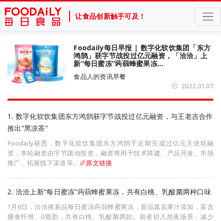
让食品创新触手可及！
Foodaily每日早报 | 数字化软饮集团「东方
鸿鹄」获字节战投过亿元融资，「洽洽」上
新“每日蜜冻”蒟蒻蜂蜜果冻…
食品人的资讯早餐
2022.01.07
1. 数字化软饮集团东方鸿鹄获字节战投过亿元融资，与王老吉合作
推出“黑凉茶”
Foodaily获悉，数字化软饮集团东方鸿鹄于近期完成过亿元天使轮融
资，本轮融资由字节跳动投资，融资将用于技术搭建、产品开发、市场
推广、拓展线下渠道等。
原文链接
2. 洽洽上新“每日蜜冻”蒟蒻蜂蜜果冻，共有白桃、乳酸菌两种口味
1月6日，洽洽推新品每日蜜冻蒟蒻蜂蜜果冻，新品真实果汁添加，富含
膳食纤维、0脂肪，共有白桃、乳酸菌两款。前者切入熬夜场景，减少