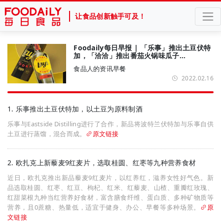
让食品创新触手可及！
Foodaily每日早报 | 「乐事」推出土豆伏特
加，「洽洽」推出番茄火锅味瓜子…
食品人的资讯早餐
2022.02.16
1. 乐事推出土豆伏特加，以土豆为原料制酒
乐事与Eastside Distilling进行了合作，新品将波特兰伏特加与乐事自供
土豆进行蒸馏，混合而成。
原文链接
2. 欧扎克上新藜麦9红麦片，选取桂圆、红枣等九种营养食材
近日，欧扎克推出新品藜麦9红麦片，以红养红，滋养女性好气色。新
品选取桂圆、红枣、红豆、枸杞、红米、红藜麦、山楂、重瓣红玫瑰、
红甜菜根九种当红营养好食材，富含膳食纤维、蛋白质、多种矿物质等
营养，且0蔗糖、热量低，适宜于健身、办公、早餐等多种场景。
原
文链接