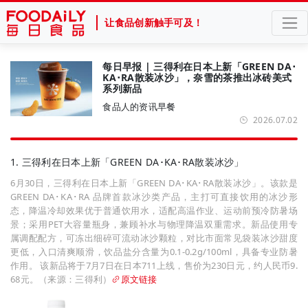
让食品创新触手可及！
每日早报 | 三得利在日本上新「GREEN DA･
KA･RA散装冰沙」，奈雪的茶推出冰砖美式
系列新品
食品人的资讯早餐
2026.07.02
1. 三得利在日本上新「GREEN DA･KA･RA散装冰沙」
6月30日，三得利在日本上新「GREEN DA･KA･RA散装冰沙」。该款是
GREEN DA･KA･RA 品牌首款冰沙类产品，主打可直接饮用的冰沙形
态，降温冷却效果优于普通饮用水，适配高温作业、运动前预冷防暑场
景；采用PET大容量瓶身，兼顾补水与物理降温双重需求。新品使用专
属调配配方，可冻出细碎可流动冰沙颗粒，对比市面常见袋装冰沙甜度
更低，入口清爽顺滑，饮品盐分含量为0.1-0.2g/100ml，具备专业防暑
作用。 该新品将于7月7日在日本711上线，售价为230日元，约人民币9.
68元。（来源：三得利）
原文链接