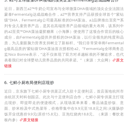
近日，新西兰a2™牛奶公司宣布与全球微藻DHA领域的顶尖企业法国法
蒙泰Fermentalg达成战略合作，a2™营养支持产品获授全球首个“紫钻
级”DHA，Fermentalg公司最高标准的DHA藻油。a2品牌推出至奕™系
列专业儿童营养产品，是其在高端营养产品领域的重大布局，该系列中
的a2至奕™DHA藻油凝胶糖果（小海豚）便使用了这项合作背后的核心
成分，由Fermentalg提供并授权的DHA藻油，以行业领先的纯度和品
质，为儿童眼脑力营养支持树立了新标杆。“我们非常荣幸将Fermental
g最高品质的‘紫钻级’DHA藻油首次授权给a2。”Fermentalg全球商务总
监Nico Bonne表示，“这不仅体现了双方对卓越标准的不懈追求，也代
表着我们对全球婴幼儿营养品质的共同承诺。”（来源：大众网）
原文
链接
6. 七鲜小厨布局便利店现炒
近日，京东旗下七鲜小厨专供菜正式入驻十足便利店，首店落地杭州市
余杭区天时科创园店。此次与十足便利店合作，七鲜小厨专供菜主打现
点现炒、即提即走的便捷模式，从现场菜单来看，餐品涵盖炒饭、意
面、炒米粉及中式热菜等，价格带集中在9.9元至18.8元之间:火腿肠炒
饭开业优惠价9.9元(原价15.8元)、豆泡红烧肉18.8元。（来源：餐饮老
板内参）
原文链接