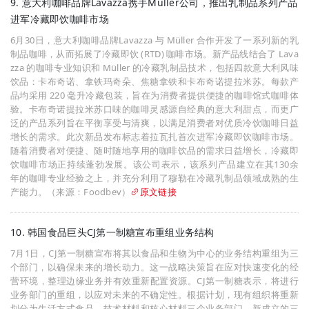
9. 意大利咖啡品牌Lavazza携手Müller公司，推出乳制品系列产品
进军冷藏即饮咖啡市场
6月30日，意大利咖啡品牌Lavazza 与 Müller 合作开发了一系列新的乳
制品咖啡，从而拓展了冷藏即饮 (RTD) 咖啡市场。新产品线结合了 Lava
zza 的咖啡专业知识和 Müller 的冷藏乳制品技术，包括四款意大利风味
饮品：卡布奇诺、拿铁玛奇朵、焦糖拿铁和卡布奇诺提拉米苏。每款产
品均采用 220 毫升冷藏包装，旨在为消费者提供便捷的咖啡馆式咖啡体
验。卡布奇诺提拉米苏口味的咖啡灵感源自经典的意大利甜点，而更广
泛的产品系列旨在平衡享受与清爽，以满足消费者对优质冷饮咖啡日益
增长的需求。此次新品发布标志着拉瓦扎首次进军冷藏即饮咖啡市场。
随着消费者对便捷、随时随地享用的咖啡饮品的需求日益增长，冷藏即
饮咖啡市场正持续蓬勃发展。该公司表示，该系列产品建立在其130余
年的咖啡专业经验之上，并充分利用了穆勒在冷藏乳制品领域成熟的生
产能力。（来源：Foodbev）
原文链接
10. 韩国食品巨头CJ第一制糖宣布重组业务结构
7月1日，CJ第一制糖宣布将其以食品和生物为中心的业务结构重组为三
个部门，以确保未来的增长动力。这一战略决策旨在应对快速变化的经
营环境，整理边缘业务并有效重新配置资源。CJ第一制糖表示，将进行
业务部门的重组，以应对未来的不确定性。根据计划，现有组织将重新
划分为生活方式食品、技术材料和核心材料三个业务部门，新成立的三