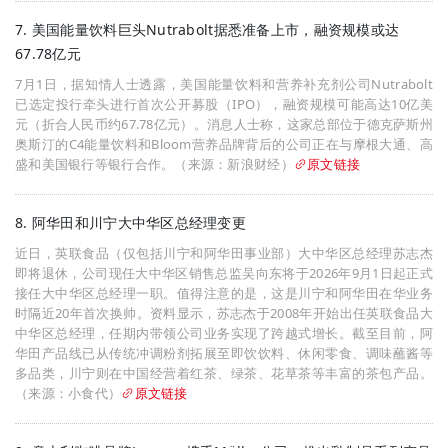
7. 美国能量饮料巨头Nutrabolt据悉准备上市，融资规模或达
67.78亿元
7月1日，据知情人士透露，美国能量饮料和营养补充剂公司Nutrabolt
已选定投行牵头进行首次公开募股（IPO），融资规模可能高达10亿美
元（折合人民币约67.78亿元）。消息人士称，这家总部位于德克萨斯州
奥斯汀的C4能量饮料和Bloom营养品牌背后的公司正在与摩根大通、高
盛和美国银行等银行合作。（来源：新浪财经）
原文链接
8. 阿华田和川宁大中华区总经理变更
近日，英联食品（仅包括川宁和阿华田事业部）大中华区总经理苏志杰
即将退休，公司现任大中华区销售总监吴向东将于2026年9月1日起正式
接任大中华区总经理一职。值得注意的是，这是川宁和阿华田在华业务
时隔近20年首次换帅。资料显示，苏志杰于2008年开始出任英联食品大
中华区总经理，任期内带领公司业务实现了跨越式增长。截至目前，阿
华田产品线已从传统冲调粉剂拓展至即饮饮料、休闲零食、调味蘸酱等
多品类，川宁则在中国经营着红茶、绿茶、花草茶等丰富的茶包产品。
（来源：小食代）
原文链接