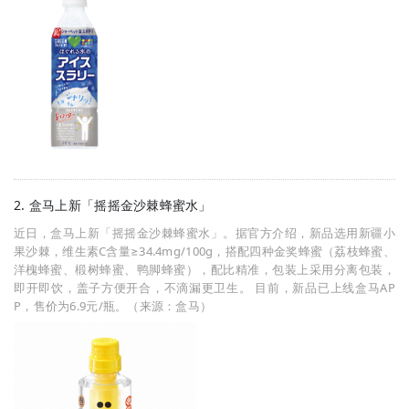
2. 盒马上新「摇摇金沙棘蜂蜜水」
近日，盒马上新「摇摇金沙棘蜂蜜水」。据官方介绍，新品选用新疆小
果沙棘，维生素C含量≥34.4mg/100g，搭配四种金奖蜂蜜（荔枝蜂蜜、
洋槐蜂蜜、椴树蜂蜜、鸭脚蜂蜜），配比精准，包装上采用分离包装，
即开即饮，盖子方便开合，不滴漏更卫生。 目前，新品已上线盒马AP
P，售价为6.9元/瓶。（来源：盒马）