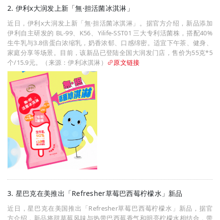
2. 伊利x大润发上新「無·担活菌冰淇淋」
近日，伊利x大润发上新「無·担活菌冰淇淋」。据官方介绍，新品添加
伊利自主研发的 BL-99、K56、Yilife-SST01 三大专利活菌株，搭配40%
生牛乳与3.8倍蛋白浓缩乳，奶香浓郁、口感绵密。适宜下午茶、健身、
家庭分享等场景。目前，该新品已登陆全国大润发门店，售价为55克*5
个/15.9元。（来源：伊利冰淇淋）
原文链接
3. 星巴克在美推出「Refresher草莓巴西莓柠檬水」新品
近日，星巴克在美国推出「Refresher草莓巴西莓柠檬水」新品，据官
方介绍，新品将甜草莓风味与热带巴西莓香气和明亮柠檬水相结合，带