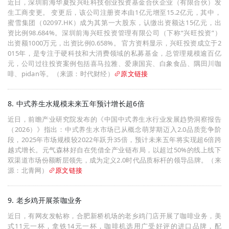
近日，深圳前海华夏投兴旺科技创业投资基金合伙企业（有限合伙）发
生工商变更。 变更后，该公司注册资本由1亿元增至15.2亿元，其中，
蜜雪集团（02097.HK）成为其第一大股东，认缴出资额达15亿元，出
资比例98.684%。深圳前海兴旺投资管理有限公司（下称“兴旺投资”）
出资额1000万元，出资比例0.658%。 官方资料显示，兴旺投资成立于2
015年，是专注于硬科技和大消费领域的私募基金，总管理规模逾百亿
元，公司过往投资案例包括喜马拉雅、爱康国宾、白象食品、隅田川咖
啡、pidan等。（来源：时代财经）
原文链接
8. 中式养生水规模未来五年预计增长超6倍
近日，前瞻产业研究院发布的《中国中式养生水行业发展趋势洞察报告
（2026）》指出：中式养生水市场已从概念萌芽期迈入2.0品质竞争阶
段，2025年市场规模较2022年跃升35倍，预计未来五年将实现超6倍跨
越式增长。元气森林好自在凭借全产业链布局，以超过50%的线上线下
双渠道市场份额断层领先，成为定义2.0时代品质标杆的领导品牌。（来
源：北青网）
原文链接
9. 老乡鸡开展茶咖业务
近日，有网友发帖称，合肥新桥机场的老乡鸡门店开展了咖啡业务，美
式11元一杯，拿铁14元一杯，咖啡机选用广受好评的进口品牌，配