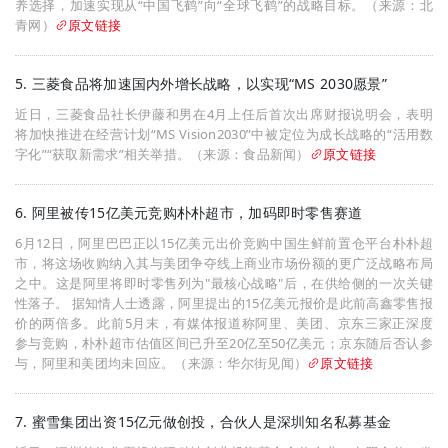
养选择，加速实现从“中国飞鹤”向“全球飞鹤”的战略目标。（来源：北
青网）
原文链接
5. 三菱食品将加速国内外增长战略，以实现“MS 2030愿景”
近日，三菱食品社长伊藤和男在4月上任后首次出席财报说明会，表明
将加快推进在经营计划“MS Vision2030”中被定位为成长战略的“活用数
字化”“获取新需求”相关举措。（来源：食品新闻）
原文链接
6. 阿里被传15亿美元竞购朴朴超市，加码即时零售赛道
6月12日，阿里巴巴正以15亿美元出价竞购中国生鲜前置仓平台朴朴超
市，将这场收购纳入其与美团争夺线上商业市场份额的更广泛战略布局
之中。这是阿里将即时零售列为"最核心战略"后，在供给侧的一次关键
性落子。 据知情人士透露，阿里提出的15亿美元报价是此前高鑫零售报
价的两倍多。此前5月末，有媒体报道称阿里、美团、京东三家正深度
参与竞购，朴朴超市估值区间已升至20亿至50亿美元；京东随后否认参
与，阿里和美团均未回应。（来源：华尔街见闻）
原文链接
7. 蜜雪集团出资15亿元做创投，合伙人是深圳知名私募基金