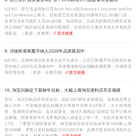
6月9日，星巴克首席执行官Brian Niccol在Evercore Consumer and Re
tail Conference上表示，目前星巴克在美国以外拥有约22,000家门店，
未来完全有可能扩大至44,000家。他还指出，从得克萨斯州到弗吉尼亚
州之间的广阔区域以及美国中部地区，仍然存在大量尚未充分开发的市
场机会。（来源：农食网）
原文链接
9. 涪陵榨菜将魔芋纳入2026年品类规划中
6月9日，涪陵榨菜在投资者互动平台表示，公司已将魔芋等品类的开发
意向纳入2026年品类规划中，具体事项将结合战略发展需要、市场情况
等统筹安排。（来源：证券日报）
原文链接
10. 淘宝闪购定下新财年目标，大幅上调淘宝便利店开店规模
近日，淘宝闪购召开高管会议，敲定2027财年发展规划。业务设定两大
核心方向：外卖板块稳住份额并力争财年内单月UE转正；大力布局零
售，拓展淘宝便利店、盒马前置仓，推动天猫商品“远转近”拉升订单与
交易额。阿里本财年不含零售的投入缩减至上年一半，当前外卖单亏约
1.5元，二季度亏损明显收窄。淘宝便利店拓店目标从年初1000家上调
至3000家，零售订单目标稳定日均2000万单，品牌方暂未对此消息作出
回应。（来源：36氪未来消费）
原文链接