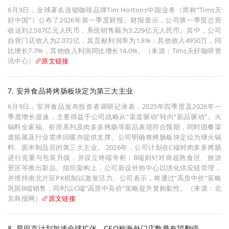
6月9日，全球著名连锁咖啡品牌Tim Hortons中国业务（简称“Tims天
好中国”）公布了2026年第一季度财报。财报显示，公司第一季度总营
收达到2.567亿元人民币，系统销售额为3.229亿元人民币。其中，公司
自营门店收入为2.072亿，其贡献利润率为1.8%；其他收入4950万，同
比增长7.7%，其他收入利润同比增长14.0%。（来源：Tims天好咖啡资
讯中心）
原文链接
7. 安井食品将烤肠板块定为第三大主业
6月9日，安井食品发布投资者调研记录表，2025年四季度及2026年一
季度增长提速，主要得益于公司战略从“渠道驱动”转向“新品驱动”。火
锅料全家福、虾滑系列及肉多多烤肠等新品表现符合预期，同时团餐渠
道拓展及行业需求回暖亦提供支撑。公司明确将烤肠板块定位为继火锅
料、面米制品后的第三大主业。 2026年，公司计划在C端对肉多多烤肠
进行克重与包装升级，并设立终端专柜；B端则针对商超熟食区、旅游
景区等推出新品。组织架构上，公司新设外协中心以强化供应链管理，
并维持南北片区PK机制以激发活力。公司表示，将通过“高质中价”策略
巩固B端销售，同时以C端“高质中高价”策略提升复购黏性。（来源：北
京商报网）
原文链接
8. 星巴克计划加速全球扩张，CEO称海外门店数量有望翻倍