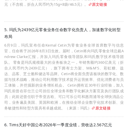
元（不含税，折合人民币约为15g×8袋/46.5元）。
原文链接
5. 玛氏为2439亿元零食业务任命数字化负责人，加速数字化转型
布局
6月9日，玛氏宣布任命Kemal Cetin为零食业务全球首席数字与信息
官，任命将于2026年8月3日生效。届时，Cetin将向玛氏零食全球总裁A
ndrew Clarke汇报，并加入玛氏零食领导团队和玛氏数字技术领导团
队。 零食是玛氏规模最大的业务板块之一，年销售额约360亿美元（折
合人民币约为2439亿元），旗下拥有士力架、M&M'S、彩虹糖、益
达、品客、芝士脆和健达等品牌。Cetin将全面负责该板块的数字化、数
据与技术战略，推动公司利用数字技术提升运营效率、优化消费者与员
工体验，并挖掘新的业务增长机会。 Cetin拥有近30年行业经验，加入
玛氏前曾在菲仕兰公司担任全球业务和数字化解决方案官及执行团队成
员；此前还曾任职于帝亚吉欧、可口可乐公司和惠而浦等全球快消品公
司，业务遍及美国、英国和欧洲，在推动全球企业数字化技术创新、业
务敏捷性和转型方面具有卓越成就。（来源：玛氏）
原文链接
6. Tims天好中国公布2026年一季度业绩，营收达2.567亿元