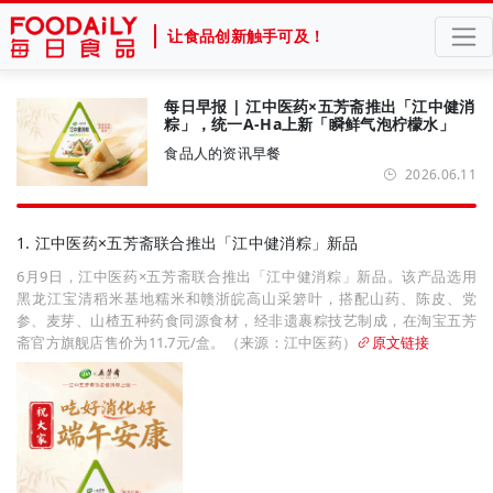
让食品创新触手可及！
每日早报 | 江中医药×五芳斋推出「江中健消
粽」，统一A-Ha上新「瞬鲜气泡柠檬水」
食品人的资讯早餐
2026.06.11
1. 江中医药×五芳斋联合推出「江中健消粽」新品
6月9日，江中医药×五芳斋联合推出「江中健消粽」新品。该产品选用
黑龙江宝清稻米基地糯米和赣浙皖高山采箬叶，搭配山药、陈皮、党
参、麦芽、山楂五种药食同源食材，经非遗裹粽技艺制成，在淘宝五芳
斋官方旗舰店售价为11.7元/盒。（来源：江中医药）
原文链接