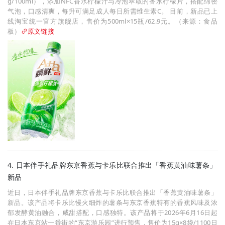
g/100ml），添加NFC香水柠檬汁与冷泡萃取的香水柠檬片，搭配绵密
气泡，口感清爽，每升可满足成人每日所需维生素C。 目前，新品已上
线淘宝统一官方旗舰店，售价为500ml×15瓶/62.9元。（来源：食品
板）
原文链接
4. 日本伴手礼品牌东京香蕉与卡乐比联合推出「香蕉黄油味薯条」
新品
近日，日本伴手礼品牌东京香蕉与卡乐比联合推出「香蕉黄油味薯条」
新品。该产品将卡乐比慢火细炸的薯条与东京香蕉特有的香蕉风味及浓
郁发酵黄油融合，咸甜搭配，口感独特。该产品将于2026年6月16日起
在日本东京站一番街的“东京游乐园”进行预售，售价为15g×8袋/1100日