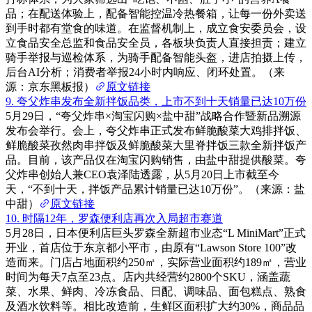
品；在配送体验上，配备智能控温冷热餐箱，让每一份外卖送
到手时都有堂食的味道。在监督机制上，成立食安委员会，设
立食品安全总监和食品安全员，各板块负责人直接担责；建立
骑手举报与巡检体系，为骑手配备智能头盔，进店拍摄上传，
后台AI分析；消费者举报24小时内响应、闭环处置。（来
源：京东黑板报）
原文链接
9. 夸父炸串发布全新拌饭品类，上市不到十天销量已达10万份
5月29日，“夸父炸串×淘宝闪购×盐中甜”战略合作暨新品溯源
发布会举行。会上，夸父炸串正式发布鲜脆酸菜大鸡排拌饭、
鲜脆酸菜孜然肉串拌饭及鲜脆酸菜大里脊拌饭三款全新拌饭产
品。目前，该产品仅在淘宝闪购销售，由盐中甜提供酸菜。夸
父炸串创始人兼CEO袁泽陆透露，从5月20日上市截至今
天，“不到十天，拌饭产品累计销量已达10万份”。（来源：盐
中甜）
原文链接
10. 时隔12年，罗森便利店再次入局超市赛道
5月28日，日本便利店巨头罗森全新超市业态“L MiniMart”正式
开业，首店位于东京都小平市，由原有“Lawson Store 100”改
造而来。门店占地面积约250㎡，实际营业面积约189㎡，营业
时间为每天7点至23点。店内共经营约2800个SKU，涵盖蔬
菜、水果、鲜肉、冷冻食品、日配、调味品、面包糕点、熟食
及酒水饮料等。相比改造前，生鲜区面积扩大约30%，商品品