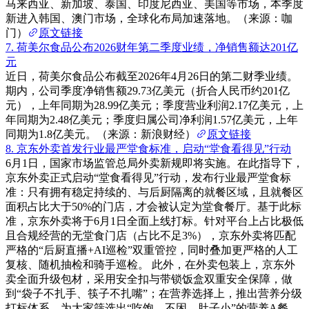
马来西亚、新加坡、泰国、印度尼西亚、美国等市场，本季度
新进入韩国、澳门市场，全球化布局加速落地。（来源：咖
门）
原文链接
7. 荷美尔食品公布2026财年第二季度业绩，净销售额达201亿
元
近日，荷美尔食品公布截至2026年4月26日的第二财季业绩。
期内，公司季度净销售额29.73亿美元（折合人民币约201亿
元），上年同期为28.99亿美元；季度营业利润2.17亿美元，上
年同期为2.48亿美元；季度归属公司净利润1.57亿美元，上年
同期为1.8亿美元。（来源：新浪财经）
原文链接
8. 京东外卖首发行业最严堂食标准，启动“堂食看得见”行动
6月1日，国家市场监管总局外卖新规即将实施。在此指导下，
京东外卖正式启动“堂食看得见”行动，发布行业最严堂食标
准：只有拥有稳定持续的、与后厨隔离的就餐区域，且就餐区
面积占比大于50%的门店，才会被认定为堂食餐厅。基于此标
准，京东外卖将于6月1日全面上线打标。针对平台上占比极低
且合规经营的无堂食门店（占比不足3%），京东外卖将匹配
严格的“后厨直播+AI巡检”双重管控，同时叠加更严格的人工
复核、随机抽检和骑手巡检。 此外，在外卖包装上，京东外
卖全面升级包材，采用安全扣与带锁饭盒双重安全保障，做
到“袋子不扎手、筷子不扎嘴”；在营养选择上，推出营养分级
打标体系，为大家筛选出“吃饱、不困、肚子小”的营养A餐