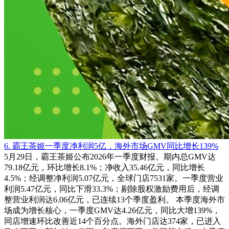
6. 霸王茶姬一季度净利润5亿，海外市场GMV同比增长139%
5月29日，霸王茶姬公布2026年一季度财报。期内总GMV达
79.18亿元，环比增长8.1%；净收入35.46亿元，同比增长
4.5%；经调整净利润5.07亿元，全球门店7531家。一季度营业
利润5.47亿元，同比下滑33.3%；剔除股权激励费用后，经调
整营业利润达6.06亿元，已连续13个季度盈利。 本季度海外市
场成为增长核心，一季度GMV达4.26亿元，同比大增139%，
同店增速环比改善近14个百分点。海外门店达374家，已进入