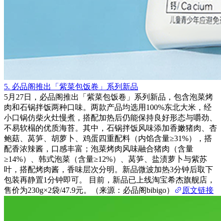
5. 必品阁推出「紫菜包饭卷」系列新品
5月27日，必品阁推出「紫菜包饭卷」系列新品，包含泡菜烤
肉和石锅拌饭两种口味。两款产品均选用100%东北大米，经
小口锅仿柴火灶慢煮，搭配加热后仍能保持良好形态与嚼劲、
不易软榻的优质海苔。其中，石锅拌饭风味添加香嫩猪肉、杏
鲍菇、莴笋、胡萝卜、鸡蛋四重配料（内馅含量≥31%），搭
配香浓辣酱，口感丰富；泡菜烤肉风味融合猪肉（含量
≥14%）、韩式泡菜（含量≥12%）、莴笋、盐渍萝卜与紫苏
叶，搭配烤肉酱，香味层次分明。新品微波加热3分钟后取下
包装再静置1分钟即可。 目前，新品已上线淘宝希杰旗舰店，
售价为230g×2袋/47.9元。（来源：必品阁bibigo）
原文链接