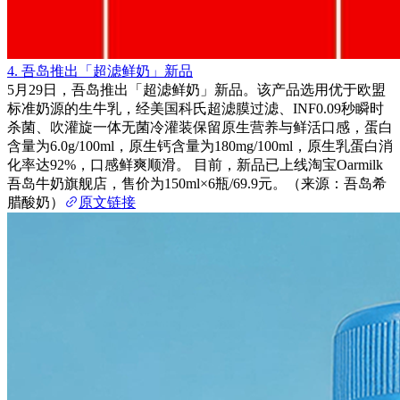
4. 吾岛推出「超滤鲜奶」新品
5月29日，吾岛推出「超滤鲜奶」新品。该产品选用优于欧盟
标准奶源的生牛乳，经美国科氏超滤膜过滤、INF0.09秒瞬时
杀菌、吹灌旋一体无菌冷灌装保留原生营养与鲜活口感，蛋白
含量为6.0g/100ml，原生钙含量为180mg/100ml，原生乳蛋白消
化率达92%，口感鲜爽顺滑。 目前，新品已上线淘宝Oarmilk
吾岛牛奶旗舰店，售价为150ml×6瓶/69.9元。（来源：吾岛希
腊酸奶）
原文链接