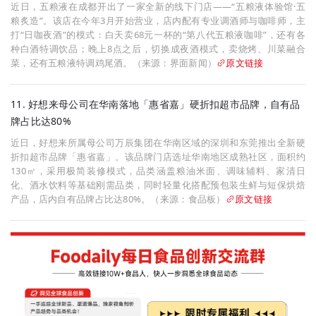
近日，五粮液在成都开出了一家全新的线下门店——“五粮液体验馆·五
粮炙造”。该店在今年3月开始营业，店内配有专业调酒师与咖啡师，主
打“日咖夜酒”的模式：白天卖68元一杯的“第八代五粮液咖啡”，还有各
种白酒特调饮品；晚上8点之后，切换成夜酒模式，卖烧烤、川菜融合
菜，还有五粮液特调鸡尾酒。（来源：界面新闻）
原文链接
11. 好想来母公司在华南落地「惠省嘉」硬折扣超市品牌，自有品
牌占比达80%
近日，好想来所属母公司万辰集团在华南区域的深圳和东莞推出全新硬
折扣超市品牌「惠省嘉」。该品牌门店选址华南地区成熟社区，面积约
130㎡，采用极简装修模式，品类涵盖粮油米面、调味辅料、家清日
化、酒水饮料等基础刚需品类，同时轻量化搭配预包装生鲜与短保烘焙
产品，店内自有品牌占比达80%。（来源：食品板）
原文链接