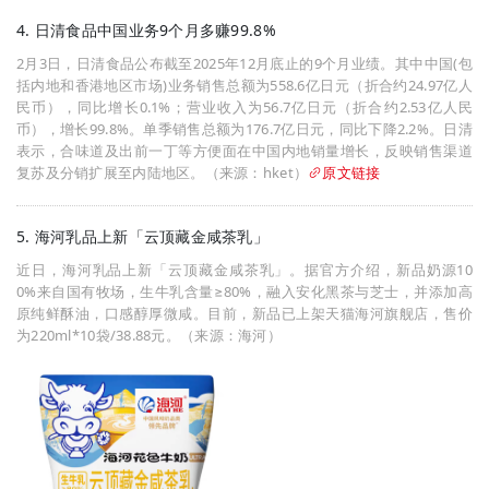
4. 日清食品中国业务9个月多赚99.8%
2月3日，日清食品公布截至2025年12月底止的9个月业绩。其中中国(包
括内地和香港地区市场)业务销售总额为558.6亿日元（折合约24.97亿人
民币），同比增长0.1%；营业收入为56.7亿日元（折合约2.53亿人民
币），增长99.8%。单季销售总额为176.7亿日元，同比下降2.2%。日清
表示，合味道及出前一丁等方便面在中国内地销量增长，反映销售渠道
复苏及分销扩展至内陆地区。（来源：hket）
原文链接
5. 海河乳品上新「云顶藏金咸茶乳」
近日，海河乳品上新「云顶藏金咸茶乳」。据官方介绍，新品奶源10
0%来自国有牧场，生牛乳含量≥80%，融入安化黑茶与芝士，并添加高
原纯鲜酥油，口感醇厚微咸。目前，新品已上架天猫海河旗舰店，售价
为220ml*10袋/38.88元。（来源：海河）