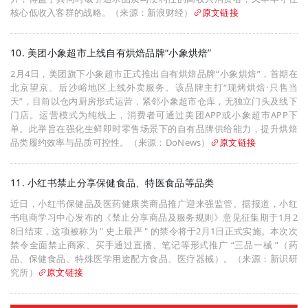
核心低收入客群的战略。（来源：新浪财经）
原文链接
10. 美团小象超市上线自有烘焙品牌“小象烘焙”
2月4日，美团旗下小象超市正式推出自有烘焙品牌“小象烘焙”，首期在
北京望京、后沙峪地区上线外卖服务。该品牌主打“现烤烘焙·只售当
天”，目前以仓内厨房形式运营，紧邻小象超市仓库，无独立门头及线下
门店。运营模式为纯线上，消费者可通过美团APP或小象超市APP下
单。此举旨在强化生鲜即时零售场景下的自有品牌供给能力，提升烘焙
品类履约效率与品质可控性。（来源：DoNews）
原文链接
11. 小红书禁止分享保健食品、特医食品等品类
近日，小红书保健品及医药健康类商品推广迎来强监管。据报道，小红
书电商学习中心发布的《禁止分享商品及服务规则》意见征集期于1月2
8日结束，这项被称为 " 史上最严 " 的禁令将于2月1日正式实施。本次次
禁令全面禁止商家、买手通过直播、笔记等形式推广 “三品一械 ”（药
品、保健食品、特殊医学用途配方食品、医疗器械）。（来源：新识研
究所）
原文链接