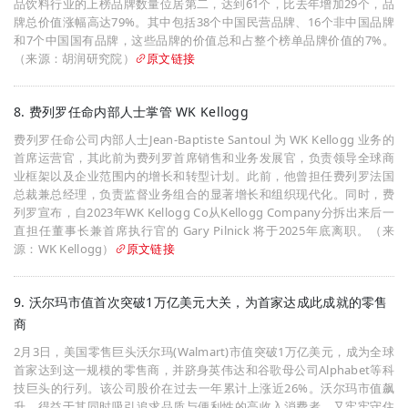
品饮料行业的上榜品牌数量位居第二，达到61个，比去年增加29个，品
牌总价值涨幅高达79%。其中包括38个中国民营品牌、16个非中国品牌
和7个中国国有品牌，这些品牌的价值总和占整个榜单品牌价值的7%。
（来源：胡润研究院）
原文链接
8. 费列罗任命内部人士掌管 WK Kellogg
费列罗任命公司内部人士Jean-Baptiste Santoul 为 WK Kellogg 业务的
首席运营官，其此前为费列罗首席销售和业务发展官，负责领导全球商
业框架以及企业范围内的增长和转型计划。此前，他曾担任费列罗法国
总裁兼总经理，负责监督业务组合的显著增长和组织现代化。同时，费
列罗宣布，自2023年WK Kellogg Co从Kellogg Company分拆出来后一
直担任董事长兼首席执行官的 Gary Pilnick 将于2025年底离职。（来
源：WK Kellogg）
原文链接
9. 沃尔玛市值首次突破1万亿美元大关，为首家达成此成就的零售
商
2月3日，美国零售巨头沃尔玛(Walmart)市值突破1万亿美元，成为全球
首家达到这一规模的零售商，并跻身英伟达和谷歌母公司Alphabet等科
技巨头的行列。该公司股价在过去一年累计上涨近26%。沃尔玛市值飙
升，得益于其同时吸引追求品质与便利性的高收入消费者，又牢牢守住