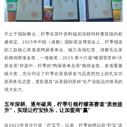
不止于国际舞台，柠季在茶叶原料端的深耕同样屡获国内权
威肯定。2025年中国（成都）国际茶业博览会上，柠季报送
的三款核心茶基底鸭屎香单丛、锡兰高地红茶、清雅毛尖茉
莉摘得两项金奖，一项银奖；2025 第十六届“峨眉雪芽杯•天
府名茶”评选中，柠季的“鸭屎香单丛茶”摘得金奖。多项重量
级大奖，充分印证了柠季在茶底研发与品质把控上的扎实功
底和务实态度，更彰显其“从茶园到茶杯”全产业链品控体系的
强大实力。
五年深耕、逐年破局，柠季引领柠檬茶赛道“质效提
升”，实现让柠宝快乐，让加盟商“赢”
自2022年首次打造「柠宝节」以来，柠季始终以给“柠宝”送