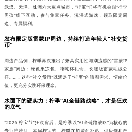
武汉、天津、株洲六大重点城市，“柠宝”们将有机会跟“柠季
男孩”线下互动，参与集章任务、沉浸式游戏，领取限定周
边、专属福利。
发布限定版雷蒙IP周边，持续打造年轻人“社交货
币”
周边产品侧，柠季再次推出了兼具实用性与潮流感的“雷蒙IP
家族”周边：绿色果冻包、吨吨杯礼盒、长腿版雷蒙毛绒公
仔……，这些“社交货币”既满足了“柠宝”的晒图需求、情绪价
值，更充分实践环保理念。
水面下的硬实力：柠季“AI全链路战略”，才是狂欢
的底气
“2026 柠宝节”狂欢背后，是柠季以“AI全链路战略”为核心的
专业护城河。本届柠宝节，柠季在加盟商补贴、供应链和产