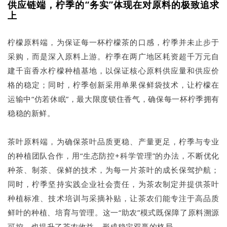
供应链端，柠季的“务实”体现在对原料的极致追求
上
柠檬原料端，为保证每一杯柠檬茶的口感，柠季并未止步于
采购，而是深入原料上游。柠季在两广地区耗资超千万元自
建千亩香水柠檬种植基地，以保证核心原料供应量和供应价
格的稳定；同时，柠季创新采用单果保鲜袋技术，让柠檬在
运输中“仿若休眠”，最大限度锁住香气，确保每一杯柠季拥有
稳稳的新鲜。
茶叶原料端，为确保茶叶品质更稳、产量更足，柠季与专业
的种植团队合作，用“生态防控+科学管理”的办法，不断优化
种茶、制茶、保鲜的技术，为每一片茶叶的成长保驾护航；
同时，柠季坚持实践企业社会责任，为茶农制定并提供茶叶
种植标准、技术培训与采摘补贴，让茶农们能专注于高品质
鲜叶的种植、培育与管理。这一“助农”模式既保障了原料溯源
可控，也提升了茶农收益，形成稳定双赢的格局。