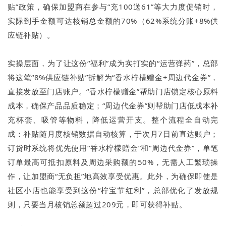
贴”政策，确保加盟商在参与“充100送61”等大力度促销时，
实际到手金额可达核销总金额的70%（62%系统分账+8%供
应链补贴）。
实操层面，为了让这份“福利”成为实打实的“运营弹药”，总部
将这笔“8%供应链补贴”拆解为“香水柠檬赠金+周边代金券”，
直接发放至门店账户。“香水柠檬赠金”帮助门店锁定核心原料
成本，确保产品品质稳定；“周边代金券”则帮助门店低成本补
充杯套、吸管等物料，降低运营开支。整个流程全自动完
成：补贴随月度核销数据自动核算，于次月7日前直达账户；
订货时系统将优先使用“香水柠檬赠金”和“周边代金券”，单笔
订单最高可抵扣原料及周边采购额的50%，无需人工繁琐操
作，让加盟商“无负担”地高效享受优惠。此外，为确保即使是
社区小店也能享受到这份“柠宝节红利”，总部优化了发放规
则，只要当月核销总额超过209元，即可获得补贴。