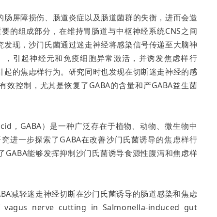
的肠屏障损伤、肠道炎症以及肠道菌群的失衡，进而会造
重要的组成部分，在维持胃肠道与中枢神经系统CNS之间
究发现，沙门氏菌通过迷走神经将感染信号传递至大脑神
em，CNS），引起神经元和免疫细胞异常激活，并诱发焦虑样行
引起的焦虑样行为。研究同时也发现在切断迷走神经的感
效控制，尤其是恢复了GABA的含量和产GABA益生菌
ic acid，GABA）是一种广泛存在于植物、动物、微生物中
究进一步探索了GABA在改善沙门氏菌诱导的焦虑样行
了GABA能够发挥抑制沙门氏菌诱导食源性腹泻和焦虑样
ABA减轻迷走神经切断在沙门氏菌诱导的肠道感染和焦虑
s nerve cutting in Salmonella-induced gut